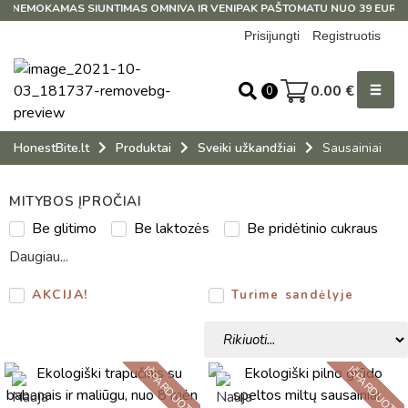
NEMOKAMAS SIUNTIMAS OMNIVA IR VENIPAK PAŠTOMATU NUO 39 EUR!
Prisijungti
Registruotis
0.00
€
0
HonestBite.lt
Produktai
Sveiki užkandžiai
Sausainiai
MITYBOS ĮPROČIAI
Be glitimo
Be laktozės
Be pridėtinio cukraus
Daugiau...
AKCIJA!
Turime sandėlyje
IŠPARDUOTA
IŠPARDUOTA