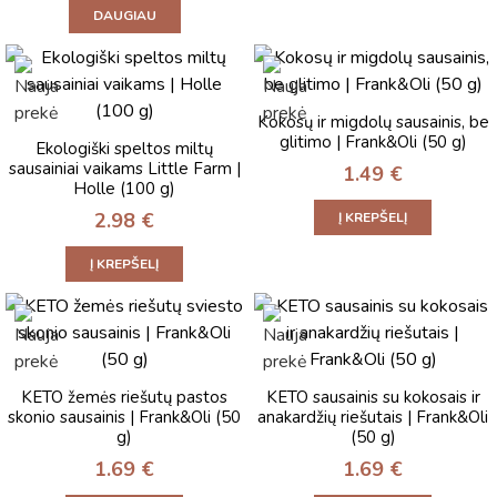
DAUGIAU
Kokosų ir migdolų sausainis, be
glitimo | Frank&Oli (50 g)
Ekologiški speltos miltų
sausainiai vaikams Little Farm |
1.49
€
Holle (100 g)
2.98
€
Į KREPŠELĮ
Į KREPŠELĮ
KETO žemės riešutų pastos
KETO sausainis su kokosais ir
skonio sausainis | Frank&Oli (50
anakardžių riešutais | Frank&Oli
g)
(50 g)
1.69
€
1.69
€