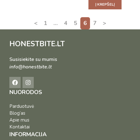
Į KREPŠELĮ
<
1
…
4
5
6
7
>
HONESTBITE.LT
Susisiekite su mumis
info@honestbite.lt
NUORODOS
Parduotuvė
Blog’as
Apie mus
Kontaktai
INFORMACIJA