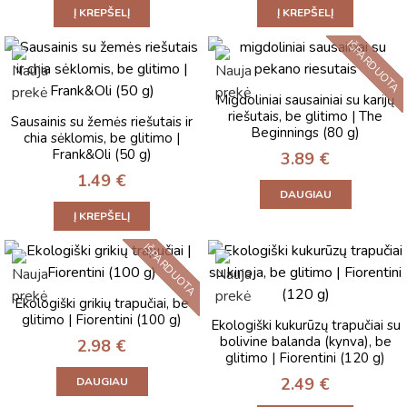
Į KREPŠELĮ
Į KREPŠELĮ
IŠPARDUOTA
Migdoliniai sausainiai su karijų
riešutais, be glitimo | The
Sausainis su žemės riešutais ir
Beginnings (80 g)
chia sėklomis, be glitimo |
Frank&Oli (50 g)
3.89
€
1.49
€
DAUGIAU
Į KREPŠELĮ
IŠPARDUOTA
Ekologiški grikių trapučiai, be
glitimo | Fiorentini (100 g)
Ekologiški kukurūzų trapučiai su
bolivine balanda (kynva), be
2.98
€
glitimo | Fiorentini (120 g)
2.49
€
DAUGIAU