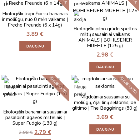
Ekologiški trapučiai su bananais
ir moliūgu, nuo 8 mėn vaikams |
Freche Freunde (6 x 14g)
Ekologiški pilno grūdo speltos
3.89
€
miltų sausainiai vaikams
ANIMALS | BOHLSENER
MUEHLE (125 g)
DAUGIAU
2.98
€
DAUGIAU
IŠPARDUOTA
IŠPARDUOTA
Migdoliniai sausainiai su
moliūgų, čija, linų sėklomis, be
glitimo | The Begginings (80 g)
Ekologiški bananiniai sausainiai
3.69
€
pasaldinti agavos milteliais |
Super Fudgio (130 g)
DAUGIAU
2.79
€
2.98
€