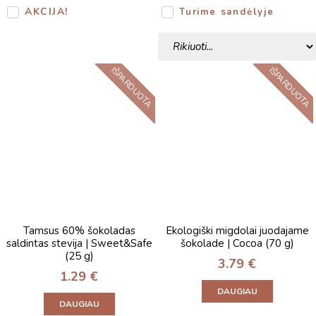
AKCIJA!
Turime sandėlyje
IŠPARDUOTA
IŠPARDUOTA
Tamsus 60% šokoladas
Ekologiški migdolai juodajame
saldintas stevija | Sweet&Safe
šokolade | Cocoa (70 g)
(25 g)
3.79
€
1.29
€
DAUGIAU
DAUGIAU