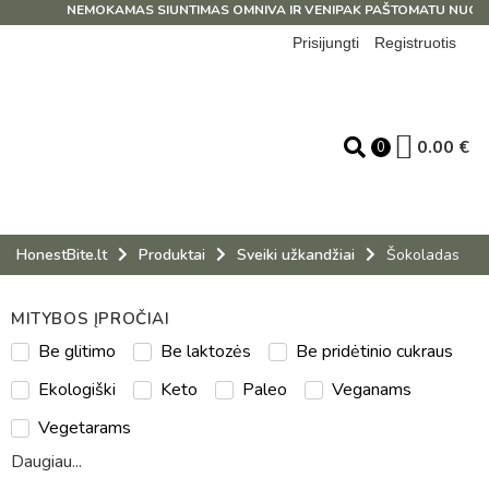
NEMOKAMAS SIUNTIMAS OMNIVA IR VENIPAK PAŠTOMATU NUO 39
Prisijungti
Registruotis
0.00
€
0
HonestBite.lt
Produktai
Sveiki užkandžiai
Šokoladas
MITYBOS ĮPROČIAI
Be glitimo
Be laktozės
Be pridėtinio cukraus
Ekologiški
Keto
Paleo
Veganams
Vegetarams
Daugiau...