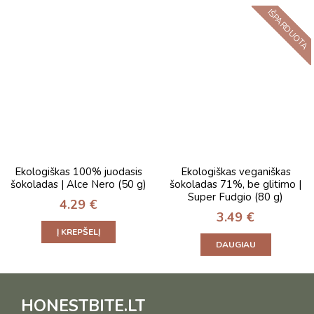
IŠPARDUOTA
Ekologiškas 100% juodasis
Ekologiškas veganiškas
šokoladas | Alce Nero (50 g)
šokoladas 71%, be glitimo |
Super Fudgio (80 g)
4.29
€
3.49
€
Į KREPŠELĮ
DAUGIAU
HONESTBITE.LT