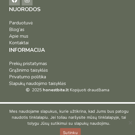
NUORODOS
Parduotuvė
Blog’as
Apie mus
Kontaktai
INFORMACIJA
Prekių pristatymas
Grąžinimo taisyklės
Privatumo politika
Slapukų naudojimo taisyklės
2025
honestbite.lt
Kopijuoti draudžiama
Mes naudojame slapukus, kurie užtikrina, kad Jums bus patogu
naudotis tinklalapiu. Jei toliau naršysite mūsų tinklalapyje, tai
tolygu Jūsų sutikimui su slapukų naudojimu.
Sutinku