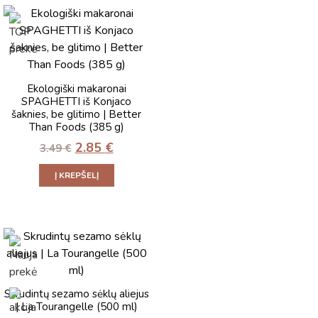
Ekologiški makaronai
SPAGHETTI iš Konjaco
šaknies, be glitimo | Better
Than Foods (385 g)
2.85
€
3.49
€
Į KREPŠELĮ
Skrudintų sezamo sėklų aliejus
| La Tourangelle (500 ml)