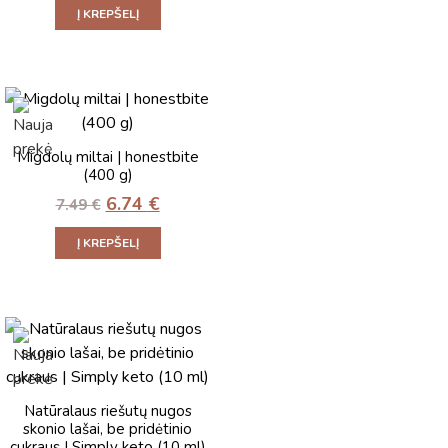
Į KREPŠELĮ
Migdolų miltai | honestbite
(400 g)
6.74
€
7.49
€
Į KREPŠELĮ
Natūralaus riešutų nugos
skonio lašai, be pridėtinio
cukraus | Simply keto (10 ml)