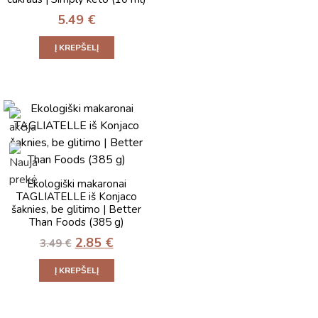
5.49
€
Į KREPŠELĮ
Ekologiški makaronai
TAGLIATELLE iš Konjaco
šaknies, be glitimo | Better
Than Foods (385 g)
2.85
€
3.49
€
Į KREPŠELĮ