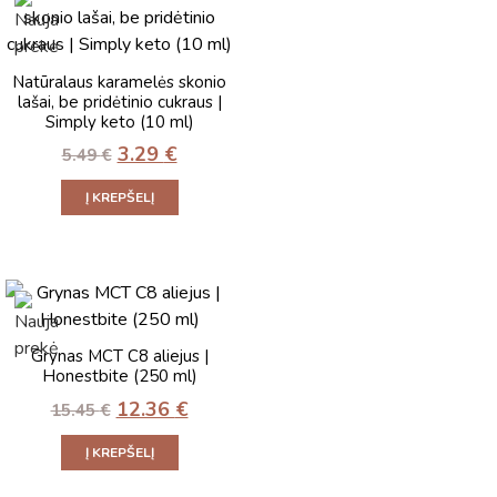
Natūralaus karamelės skonio
lašai, be pridėtinio cukraus |
Simply keto (10 ml)
3.29
€
5.49
€
Į KREPŠELĮ
Grynas MCT C8 aliejus |
Honestbite (250 ml)
12.36
€
15.45
€
Į KREPŠELĮ