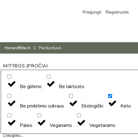
Prisijungti
Registruotis
HonestBite.lt
Parduotuvė
MITYBOS ĮPROČIAI
Be glitimo
Be laktozės
Be pridėtinio cukraus
Ekologiški
Keto
Paleo
Veganams
Vegetarams
Daugiau...