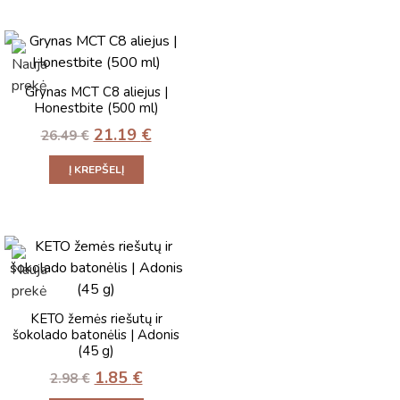
Grynas MCT C8 aliejus |
Honestbite (500 ml)
21.19
€
26.49
€
Į KREPŠELĮ
KETO žemės riešutų ir
šokolado batonėlis | Adonis
(45 g)
1.85
€
2.98
€