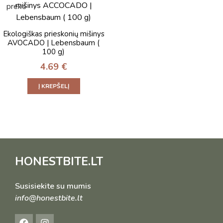
Ekologiškas prieskonių mišinys
AVOCADO | Lebensbaum (
100 g)
4.69
€
Į KREPŠELĮ
HONESTBITE.LT
Susisiekite su mumis
info@honestbite.lt