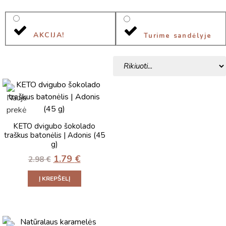
AKCIJA!
Turime sandėlyje
KETO dvigubo šokolado
traškus batonėlis | Adonis (45
g)
1.79
€
2.98
€
Į KREPŠELĮ