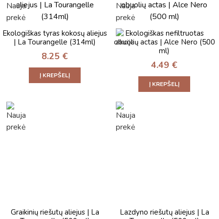
Ekologiškas tyras kokosų aliejus
Ekologiškas nefiltruotas
| La Tourangelle (314ml)
obuolių actas | Alce Nero (500
ml)
8.25
€
4.49
€
Į KREPŠELĮ
Į KREPŠELĮ
Graikinių riešutų aliejus | La
Lazdyno riešutų aliejus | La