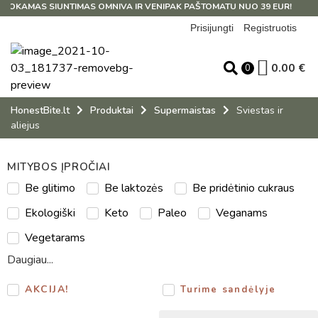
OKAMAS SIUNTIMAS OMNIVA IR VENIPAK PAŠTOMATU NUO 39 EUR!
Prisijungti
Registruotis
0.00
€
0
HonestBite.lt
Produktai
Supermaistas
Sviestas ir
aliejus
MITYBOS ĮPROČIAI
Be glitimo
Be laktozės
Be pridėtinio cukraus
Ekologiški
Keto
Paleo
Veganams
Vegetarams
Daugiau...
AKCIJA!
Turime sandėlyje