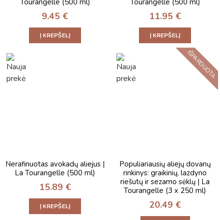
Tourangelle (500 ml)
Tourangelle (500 ml)
9.45
€
11.95
€
Į KREPŠELĮ
Į KREPŠELĮ
IŠPARDUOTA
Nerafinuotas avokadų aliejus |
Populiariausių aliejų dovanų
La Tourangelle (500 ml)
rinkinys: graikinių, lazdyno
riešutų ir sezamo sėklų | La
15.89
€
Tourangelle (3 x 250 ml)
20.49
€
Į KREPŠELĮ