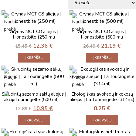
Grynas MCT C8 aliejus |
Grynas MCT C8 aliejus |
Honestbite (250 ml)
Honestbite (500 ml)
12.36
€
21.19
€
15.45
€
26.49
€
Į KREPŠELĮ
Į KREPŠELĮ
Skrudintų sezamo sėklų aliejus |
Ekologiškas avokadų ir kokosų
La Tourangelle (500 ml)
aliejus | La Tourangelle (314ml)
10.95
€
8.25
€
12.89
€
Į KREPŠELĮ
Į KREPŠELĮ