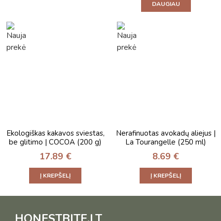
DAUGIAU
Ekologiškas kakavos sviestas,
Nerafinuotas avokadų aliejus |
be glitimo | COCOA (200 g)
La Tourangelle (250 ml)
17.89
€
8.69
€
Į KREPŠELĮ
Į KREPŠELĮ
HONESTBITE.LT