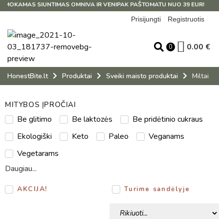
MOKAMAS SIUNTIMAS OMNIVA IR VENIPAK PAŠTOMATU NUO 39 EUR!
Prisijungti
Registruotis
0.00
€
0
HonestBite.lt
Produktai
Sveiki maisto produktai
Miltai
MITYBOS ĮPROČIAI
Be glitimo
Be laktozės
Be pridėtinio cukraus
Ekologiški
Keto
Paleo
Veganams
Vegetarams
Daugiau...
AKCIJA!
Turime sandėlyje