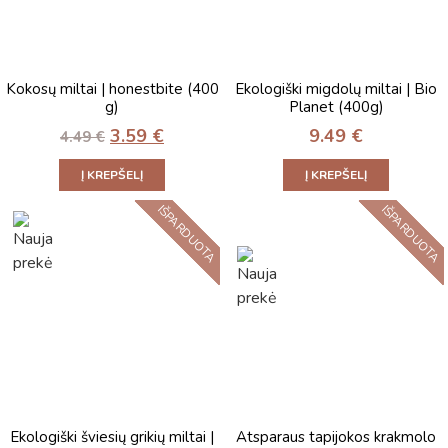
Kokosų miltai | honestbite (400
Ekologiški migdolų miltai | Bio
g)
Planet (400g)
3.59
€
9.49
€
4.49
€
Į KREPŠELĮ
Į KREPŠELĮ
IŠPARDUOTA
IŠPARDUOTA
Ekologiški šviesių grikių miltai |
Atsparaus tapijokos krakmolo