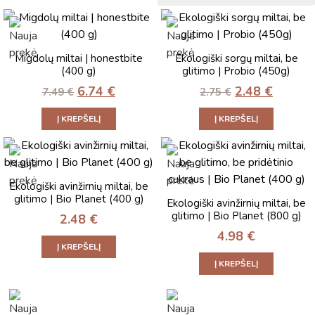
Migdolų miltai | honestbite
Ekologiški sorgų miltai, be
(400 g)
glitimo | Probio (450g)
6.74
€
2.48
€
7.49
€
2.75
€
Į KREPŠELĮ
Į KREPŠELĮ
Ekologiški avinžirnių miltai, be
glitimo | Bio Planet (400 g)
Ekologiški avinžirnių miltai, be
glitimo | Bio Planet (800 g)
2.48
€
4.98
€
Į KREPŠELĮ
Į KREPŠELĮ