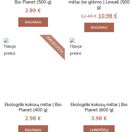
Bio Planet (500 g)
miltai, be glitimo | Linea6 (500
g)
2.89
€
10.98
€
12.49
€
DAUGIAU
DAUGIAU
IŠPARDUOTA
Ekologiški kokosų miltai | Bio
Ekologiški kokosų miltai | Bio
Planet (400 g)
Planet (600 g)
2.98
€
3.98
€
DAUGIAU
Į KREPŠELĮ