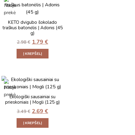
KETO dvigubo šokolado
traškus batonėlis | Adonis (45
g)
1.79
€
2.98
€
Į KREPŠELĮ
Ekologiški sausainiai su
prieskoniais | Mogli (125 g)
2.69
€
3.49
€
Į KREPŠELĮ