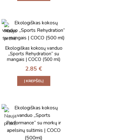
Ekologiškas kokosų vanduo
„Sports Rehydration“ su
mangais | COCO (500 ml)
2.85
€
Į KREPŠELĮ