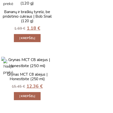
Bananų ir braškių tyrelė, be
pridėtinio cukraus | Bob Snail
(120 g)
1.18
€
1.69
€
Į KREPŠELĮ
Grynas MCT C8 aliejus |
Honestbite (250 ml)
12.36
€
15.45
€
Į KREPŠELĮ