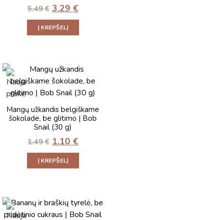
3.29
€
5.49
€
Į KREPŠELĮ
Mangų užkandis belgiškame
šokolade, be glitimo | Bob
Snail (30 g)
1.10
€
1.49
€
Į KREPŠELĮ