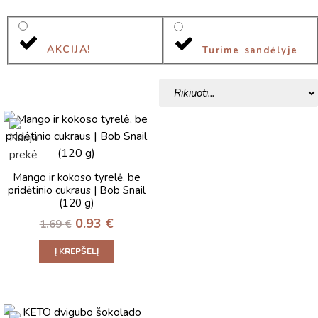
AKCIJA!
Turime sandėlyje
Mango ir kokoso tyrelė, be
pridėtinio cukraus | Bob Snail
(120 g)
0.93
€
1.69
€
Į KREPŠELĮ