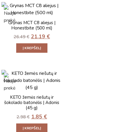
Grynas MCT C8 aliejus |
Honestbite (500 ml)
21.19
€
26.49
€
Į KREPŠELĮ
KETO žemės riešutų ir
šokolado batonėlis | Adonis
(45 g)
1.85
€
2.98
€
Į KREPŠELĮ