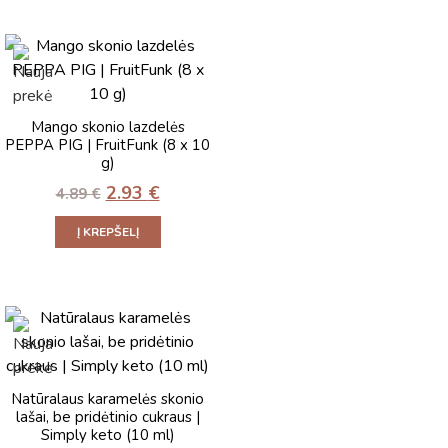
Mango skonio lazdelės
PEPPA PIG | FruitFunk (8 x 10
g)
2.93
€
4.89
€
Į KREPŠELĮ
Natūralaus karamelės skonio
lašai, be pridėtinio cukraus |
Simply keto (10 ml)