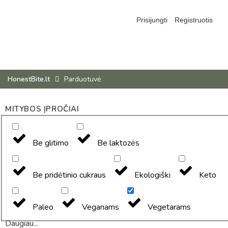
Prisijungti
Registruotis
HonestBite.lt
Parduotuvė
MITYBOS ĮPROČIAI
Be glitimo
Be laktozės
Be pridėtinio cukraus
Ekologiški
Keto
Paleo
Veganams
Vegetarams
Daugiau...