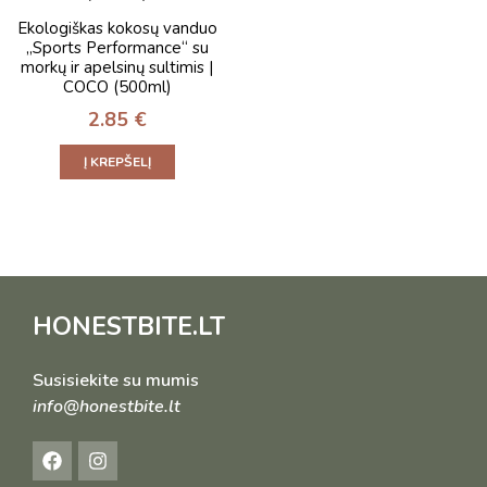
Ekologiškas kokosų vanduo
„Sports Performance“ su
morkų ir apelsinų sultimis |
COCO (500ml)
2.85
€
Į KREPŠELĮ
HONESTBITE.LT
Susisiekite su mumis
info@honestbite.lt