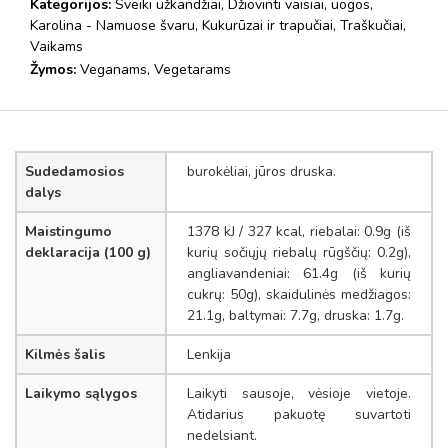
Kategorijos:
Sveiki užkandžiai
,
Džiovinti vaisiai, uogos
,
Karolina - Namuose švaru
,
Kukurūzai ir trapučiai
,
Traškučiai
,
Vaikams
Žymos:
Veganams
,
Vegetarams
Sudedamosios
burokėliai, jūros druska.
dalys
Maistingumo
1378 kJ / 327 kcal, riebalai: 0.9g (iš
deklaracija (100 g)
kurių sočiųjų riebalų rūgščių: 0.2g),
angliavandeniai: 61.4g (iš kurių
cukrų: 50g), skaidulinės medžiagos:
21.1g, baltymai: 7.7g, druska: 1.7g.
Kilmės šalis
Lenkija
Laikymo sąlygos
Laikyti sausoje, vėsioje vietoje.
Atidarius pakuotę suvartoti
nedelsiant.