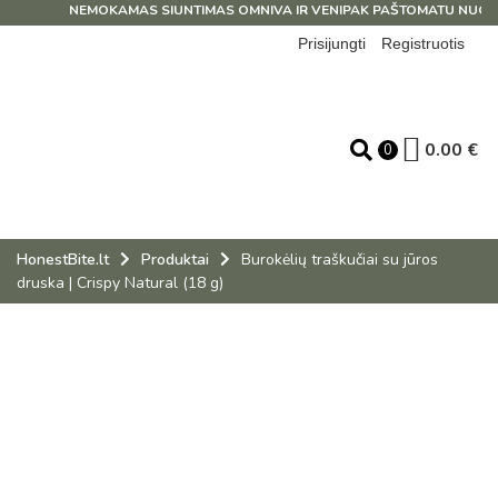
NEMOKAMAS SIUNTIMAS OMNIVA IR VENIPAK PAŠTOMATU NUO 39
Prisijungti
Registruotis
0.00
€
0
HonestBite.lt
Produktai
Burokėlių traškučiai su jūros
druska | Crispy Natural (18 g)