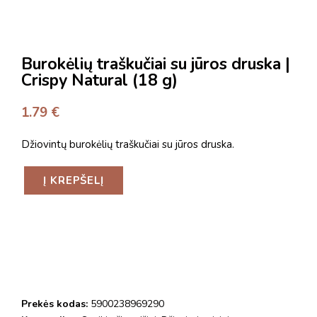
Burokėlių traškučiai su jūros druska |
Crispy Natural (18 g)
1.79
€
Džiovintų burokėlių traškučiai su jūros druska.
Į KREPŠELĮ
Prekės kodas:
5900238969290