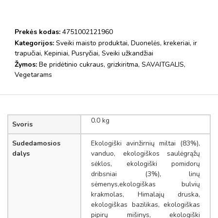
Prekės kodas:
4751002121960
Kategorijos:
Sveiki maisto produktai
,
Duonelės, krekeriai, ir
trapučiai
,
Kepiniai
,
Pusryčiai
,
Sveiki užkandžiai
Žymos:
Be pridėtinio cukraus
,
grizkiritma
,
SAVAITGALIS
,
Vegetarams
0.0 kg
Svoris
Sudedamosios
Ekologiški avinžirnių miltai (83%),
dalys
vanduo, ekologiškos saulėgrąžų
sėklos, ekologiški pomidorų
dribsniai (3%), linų
sėmenys,ekologiškas bulvių
krakmolas, Himalajų druska,
ekologiškas bazilikas, ekologiškas
pipirų mišinys, ekologiški