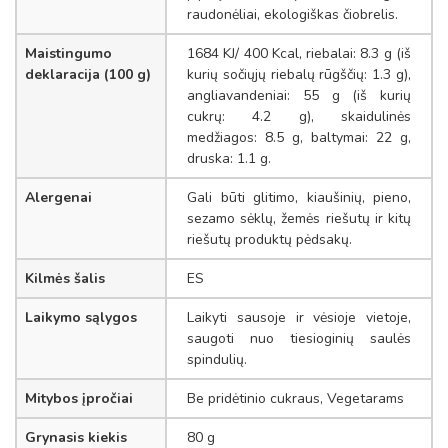
raudonėliai, ekologiškas čiobrelis.
Maistingumo
1684 KJ/ 400 Kcal, riebalai: 8.3 g (iš
deklaracija (100 g)
kurių sočiųjų riebalų rūgščių: 1.3 g),
angliavandeniai: 55 g (iš kurių
cukrų: 4.2 g), skaidulinės
medžiagos: 8.5 g, baltymai: 22 g,
druska: 1.1 g.
Alergenai
Gali būti glitimo, kiaušinių, pieno,
sezamo sėklų, žemės riešutų ir kitų
riešutų produktų pėdsakų.
Kilmės šalis
ES
Laikymo sąlygos
Laikyti sausoje ir vėsioje vietoje,
saugoti nuo tiesioginių saulės
spindulių.
Mitybos įpročiai
Be pridėtinio cukraus, Vegetarams
Grynasis kiekis
80 g