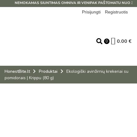
NEMOKAMAS SIUNTIMAS OMNIVA IR VENIPAK PAŠTOMATU NUO 39 EU
Prisijungti
Registruotis
0.00
€
0
HonestBite.lt
Produktai
Ekologiški avinžirnių krekeriai su
pomidorais | Krippu (80 g)