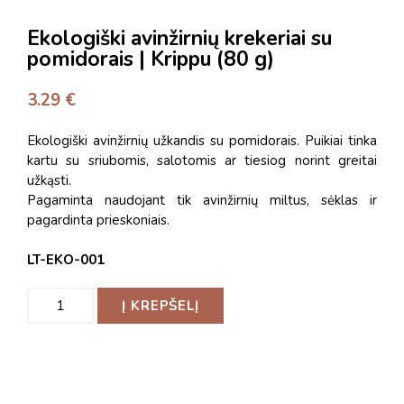
Ekologiški avinžirnių krekeriai su
pomidorais | Krippu (80 g)
3.29
€
Ekologiški avinžirnių užkandis su pomidorais. Puikiai tinka
kartu su sriubomis, salotomis ar tiesiog norint greitai
užkąsti.
Pagaminta naudojant tik avinžirnių miltus, sėklas ir
pagardinta prieskoniais.
LT-EKO-001
Į KREPŠELĮ