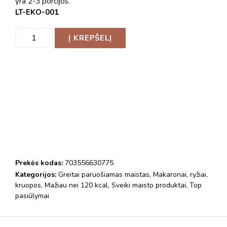
yra 2-3 porcijos.
LT-EKO-001
Į KREPŠELĮ
Prekės kodas:
703556630775
Kategorijos:
Greitai paruošiamas maistas
,
Makaronai, ryžiai,
kruopos
,
Mažiau nei 120 kcal
,
Sveiki maisto produktai
,
Top
pasiūlymai