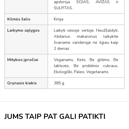
apdoroja SOJAS, AVIŽAS ir
SULFITAS.
Kilmės šalis
Kinija
Laikymo sąlygos
Laikyti vėsioje vietoje. Neužšaldyti.
Atidarius makaronus laikykite
švariame vandenyje ne ilgiau kaip
2 dienas
Mitybos įpročiai
Veganams, Keto, Be glitimo, Be
laktozės, Be pridėtinio cukraus,
Ekologiški, Paleo, Vegetarams
Grynasis kiekis
385 g
JUMS TAIP PAT GALI PATIKTI