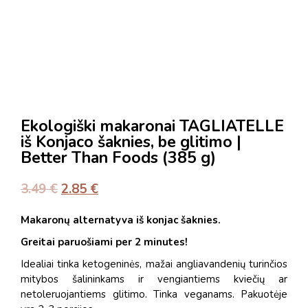
Ekologiški makaronai TAGLIATELLE
iš Konjaco šaknies, be glitimo |
Better Than Foods (385 g)
3.49
€
2.85
€
Makaronų alternatyva iš konjac šaknies.
Greitai paruošiami per 2 minutes!
Idealiai tinka ketogeninės, mažai angliavandenių turinčios
mitybos šalininkams ir vengiantiems kviečių ar
netoleruojantiems glitimo. Tinka veganams. Pakuotėje