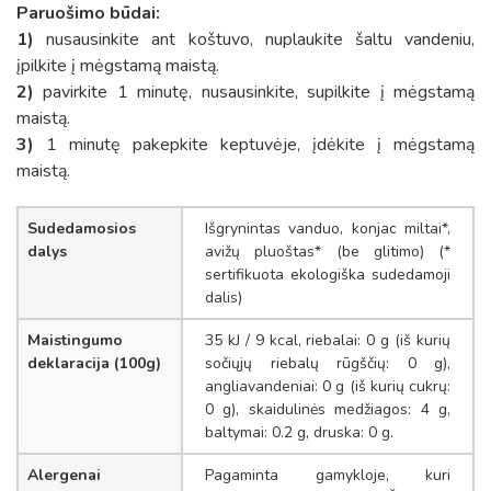
Paruošimo būdai:
1)
nusausinkite ant koštuvo, nuplaukite šaltu vandeniu,
įpilkite į mėgstamą maistą.
2)
pavirkite 1 minutę, nusausinkite, supilkite į mėgstamą
maistą.
3)
1 minutę pakepkite keptuvėje, įdėkite į mėgstamą
maistą.
Sudedamosios
Išgrynintas vanduo, konjac miltai*,
dalys
avižų pluoštas* (be glitimo) (*
sertifikuota ekologiška sudedamoji
dalis)
Maistingumo
35 kJ / 9 kcal, riebalai: 0 g (iš kurių
deklaracija (100g)
sočiųjų riebalų rūgščių: 0 g),
angliavandeniai: 0 g (iš kurių cukrų:
0 g), skaidulinės medžiagos: 4 g,
baltymai: 0.2 g, druska: 0 g.
Alergenai
Pagaminta gamykloje, kuri