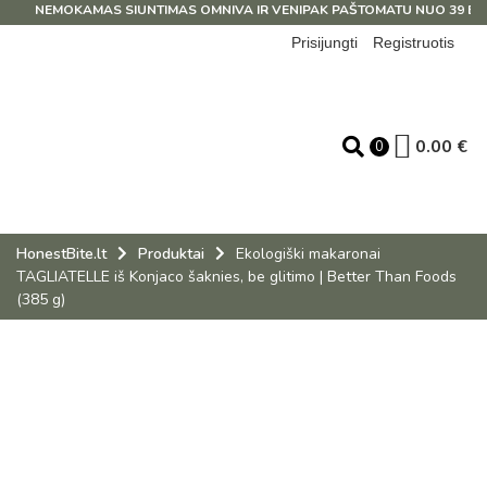
NEMOKAMAS SIUNTIMAS OMNIVA IR VENIPAK PAŠTOMATU NUO 39 EUR!
Prisijungti
Registruotis
0.00
€
0
HonestBite.lt
Produktai
Ekologiški makaronai
TAGLIATELLE iš Konjaco šaknies, be glitimo | Better Than Foods
(385 g)