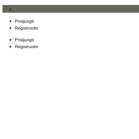
Eiti
prie
turinio
Prisijungti
Registruotis
Prisijungti
Registruotis