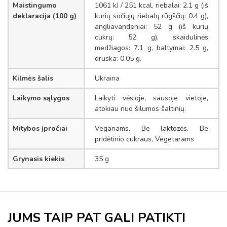
Maistingumo
1061 kJ / 251 kcal, riebalai: 2.1 g (iš
deklaracija (100 g)
kurių sočiųjų riebalų rūgščių: 0.4 g),
angliavandeniai: 52 g (iš kurių
cukrų: 52 g), skaidulinės
medžiagos: 7.1 g, baltymai: 2.5 g,
druska: 0.05 g.
Kilmės šalis
Ukraina
Laikymo sąlygos
Laikyti vėsioje, sausoje vietoje,
atokiau nuo šilumos šaltinių.
Mitybos įpročiai
Veganams, Be laktozės, Be
pridėtinio cukraus, Vegetarams
Grynasis kiekis
35 g
JUMS TAIP PAT GALI PATIKTI