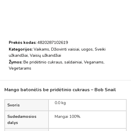
Prekės kodas:
4820287102619
Kategorijos:
Vaikams
,
Džiovinti vaisiai, uogos
,
Sveiki
užkandžiai
,
Vaisių užkandžiai
Žymos:
Be pridėtinio cukraus
,
saldainiai
,
Veganams
,
Vegetarams
Mango batonėlis be pridėtinio cukraus – Bob Snail
0.0 kg
Svoris
Sudedamosios
Mangai 100%.
dalys