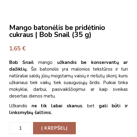
Mango batonėlis be pridėtinio
cukraus | Bob Snail (35 g)
1.65
€
Bob Snail
mango
užkandis be konservantų ar
dažiklių.
Šis batonėlis yra malonios tekstūros ir turi
natūraliai saldų jūsų mėgstamų vaisių ir riešutų skonį
, kuris
užkariaus tiek vaikų, tiek suaugusiųjų širdis. Puikiai tinka
mokyklai, darbui, pasivaikščiojimui ar kaip sveikas
desertas dienos metu.
Užkandis
ne tik labai skanus
, bet
gali būti ir
linksmybių šaltinis.
Į KREPŠELĮ