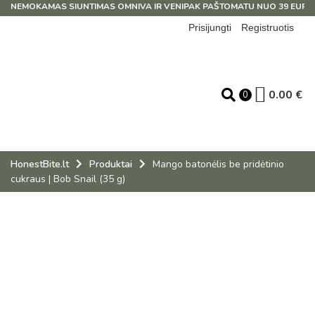
NEMOKAMAS SIUNTIMAS OMNIVA IR VENIPAK PAŠTOMATU NUO 39 EUR!
Prisijungti
Registruotis
0.00
€
0
HonestBite.lt
Produktai
Mango batonėlis be pridėtinio
cukraus | Bob Snail (35 g)