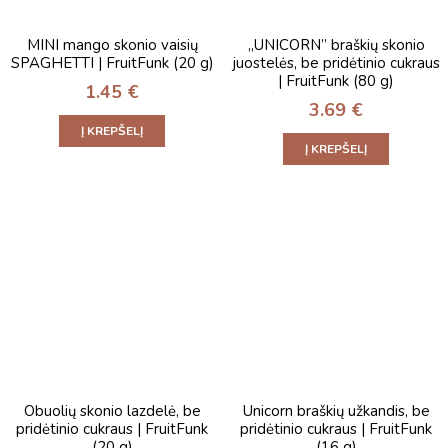
MINI mango skonio vaisių
„UNICORN” braškių skonio
SPAGHETTI | FruitFunk (20 g)
juostelės, be pridėtinio cukraus
| FruitFunk (80 g)
1.45
€
3.69
€
Į KREPŠELĮ
Į KREPŠELĮ
Obuolių skonio lazdelė, be
Unicorn braškių užkandis, be
pridėtinio cukraus | FruitFunk
pridėtinio cukraus | FruitFunk
(20 g)
(16 g)