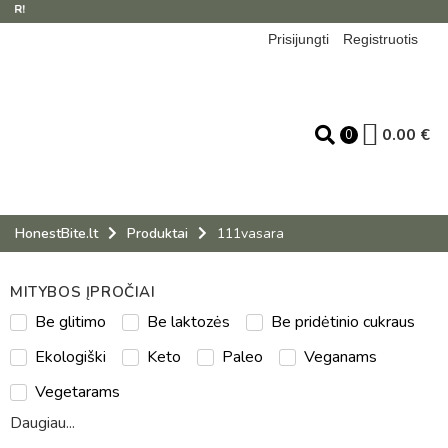
NE
Prisijungti
Registruotis
0.00
€
0
HonestBite.lt
Produktai
111vasara
MITYBOS ĮPROČIAI
Be glitimo
Be laktozės
Be pridėtinio cukraus
Ekologiški
Keto
Paleo
Veganams
Vegetarams
Daugiau...