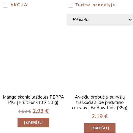
AKCIJA!
Turime sandėlyje
Mango skonio lazdelės PEPPA
Aviečių drebučiai su ryžių
PIG | FruitFunk (8 x 10 g)
traškučiais, be pridėtinio
cukraus | BeRaw Kids (35g)
2.93
€
4.89
€
2.19
€
Į KREPŠELĮ
Į KREPŠELĮ