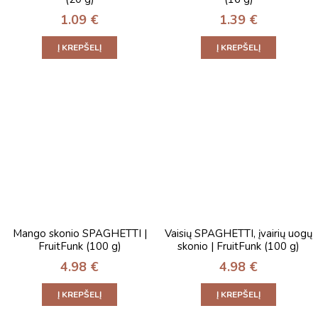
1.09
€
1.39
€
Į KREPŠELĮ
Į KREPŠELĮ
Mango skonio SPAGHETTI |
Vaisių SPAGHETTI, įvairių uogų
FruitFunk (100 g)
skonio | FruitFunk (100 g)
4.98
€
4.98
€
Į KREPŠELĮ
Į KREPŠELĮ