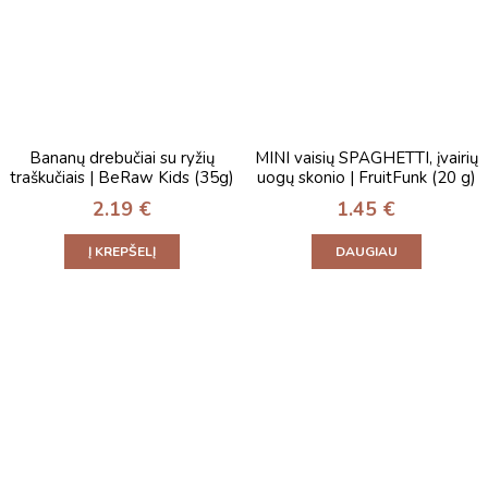
Bananų drebučiai su ryžių
MINI vaisių SPAGHETTI, įvairių
traškučiais | BeRaw Kids (35g)
uogų skonio | FruitFunk (20 g)
2.19
€
1.45
€
Į KREPŠELĮ
DAUGIAU