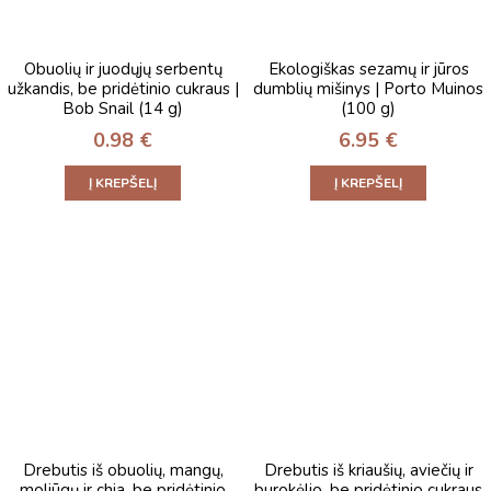
Obuolių ir juodųjų serbentų
Ekologiškas sezamų ir jūros
užkandis, be pridėtinio cukraus |
dumblių mišinys | Porto Muinos
Bob Snail (14 g)
(100 g)
0.98
€
6.95
€
Į KREPŠELĮ
Į KREPŠELĮ
Drebutis iš obuolių, mangų,
Drebutis iš kriaušių, aviečių ir
moliūgų ir chia, be pridėtinio
burokėlio, be pridėtinio cukraus