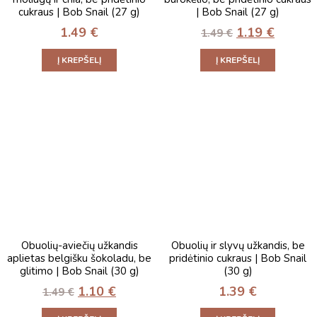
cukraus | Bob Snail (27 g)
| Bob Snail (27 g)
1.49
€
1.19
€
1.49
€
Į KREPŠELĮ
Į KREPŠELĮ
Obuolių-aviečių užkandis
Obuolių ir slyvų užkandis, be
aplietas belgišku šokoladu, be
pridėtinio cukraus | Bob Snail
glitimo | Bob Snail (30 g)
(30 g)
1.10
€
1.39
€
1.49
€