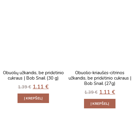
Obuolių užkandis, be pridėtinio
Obuolio-kriaušės-citrinos
cukraus | Bob Snail (30 g)
užkandis, be pridėtinio cukraus |
Bob Snail (27g)
1.11
€
1.39
€
1.11
€
1.39
€
Į KREPŠELĮ
Į KREPŠELĮ