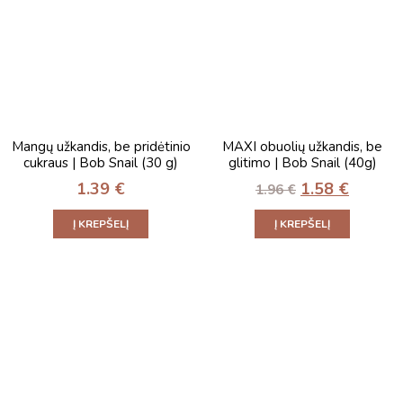
Mangų užkandis, be pridėtinio
MAXI obuolių užkandis, be
cukraus | Bob Snail (30 g)
glitimo | Bob Snail (40g)
1.39
€
1.58
€
1.96
€
Į KREPŠELĮ
Į KREPŠELĮ