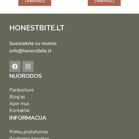
Į KREPŠELĮ
Į KREPŠELĮ
HONESTBITE.LT
Susisiekite su mumis
info@honestbite.lt
NUORODOS
Parduotuvė
Blog’as
Apie mus
Kontaktai
INFORMACIJA
Prekių pristatymas
Grąžinimo taisyklės