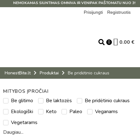
NEMOKAMAS SIUNTIMAS OMNIVA IR VENIPAK PAŠTOMATU NUO 39 EUR
Prisijungti
Registruotis
0.00
€
0
HonestBite.lt
Produktai
Be pridėtinio cukraus
MITYBOS ĮPROČIAI
Be glitimo
Be laktozės
Be pridėtinio cukraus
Ekologiški
Keto
Paleo
Veganams
Vegetarams
Daugiau...