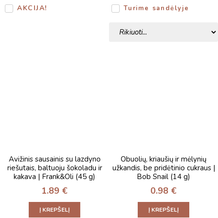
AKCIJA!
Turime sandėlyje
Avižinis sausainis su lazdyno
Obuolių, kriaušių ir mėlynių
riešutais, baltuoju šokoladu ir
užkandis, be pridėtinio cukraus |
kakava | Frank&Oli (45 g)
Bob Snail (14 g)
1.89
€
0.98
€
Į KREPŠELĮ
Į KREPŠELĮ