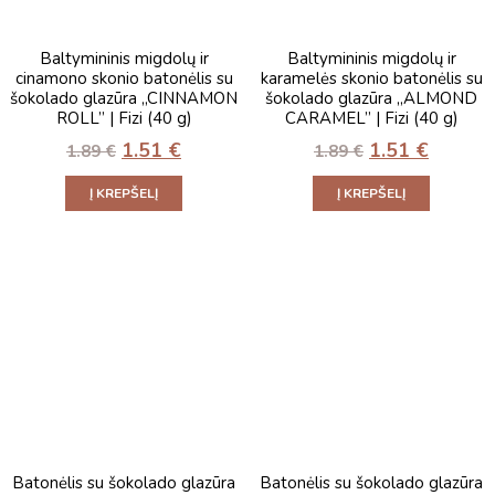
Baltymininis migdolų ir
Baltymininis migdolų ir
cinamono skonio batonėlis su
karamelės skonio batonėlis su
šokolado glazūra „CINNAMON
šokolado glazūra „ALMOND
ROLL” | Fizi (40 g)
CARAMEL” | Fizi (40 g)
1.51
€
1.51
€
1.89
€
1.89
€
Į KREPŠELĮ
Į KREPŠELĮ
Batonėlis su šokolado glazūra
Batonėlis su šokolado glazūra