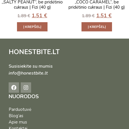
„SALTY PEANUT”, be pridėtinio
„COCO CARAMEL”, be
cukraus | Fizi (40 g)
pridėtinio cukraus | Fizi (40 g)
1.51
€
1.51
€
1.89
€
1.89
€
Į KREPŠELĮ
Į KREPŠELĮ
HONESTBITE.LT
Susisiekite su mumis
info@honestbite.lt
NUORODOS
Parduotuvė
Blog’as
Apie mus
Kontaktai