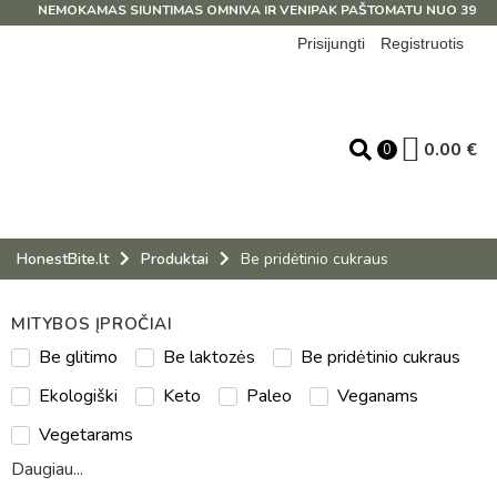
NEMOKAMAS SIUNTIMAS OMNIVA IR VENIPAK PAŠTOMATU NUO 39 EUR!
Prisijungti
Registruotis
0.00
€
0
HonestBite.lt
Produktai
Be pridėtinio cukraus
MITYBOS ĮPROČIAI
Be glitimo
Be laktozės
Be pridėtinio cukraus
Ekologiški
Keto
Paleo
Veganams
Vegetarams
Daugiau...