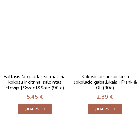
Baltasis šokoladas su matcha,
Kokosiniai sausainiai su
kokosu ir citrina, saldintas
šokolado gabaliukais | Frank &
stevija | Sweet&Safe (90 g)
Oli (90g)
5.45
€
2.89
€
Į KREPŠELĮ
Į KREPŠELĮ