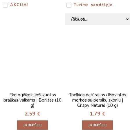
AKCIJA!
Turime sandėlyje
Ekologiškos liofilizuotos
Traškios natūralios džiovintos
braškės vaikams | Bonitas (10
morkos su persikų skoniu |
g)
Crispy Natural (18 g)
2.59
€
1.79
€
Į KREPŠELĮ
Į KREPŠELĮ