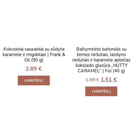
Kokosiniai sausainiai su sūdyta
Baltymininis batonėlis su
karamele ir migdolais | Frank &
žemės riešutais, lazdyno
Oli (90 g)
riešutais ir karamele aplietas
šokolado glazūra „NUTTY
2.89
€
CARAMEL” | Fizi (40 g)
1.51
€
1.89
€
Į KREPŠELĮ
Į KREPŠELĮ