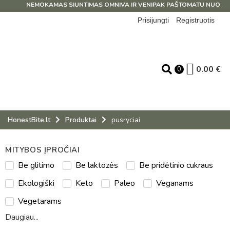
NEMOKAMAS SIUNTIMAS OMNIVA IR VENIPAK PAŠTOMATU NUO 39 E
Prisijungti
Registruotis
0.00
€
0
HonestBite.lt
Produktai
pusryciai
MITYBOS ĮPROČIAI
Be glitimo
Be laktozės
Be pridėtinio cukraus
Ekologiški
Keto
Paleo
Veganams
Vegetarams
Daugiau...