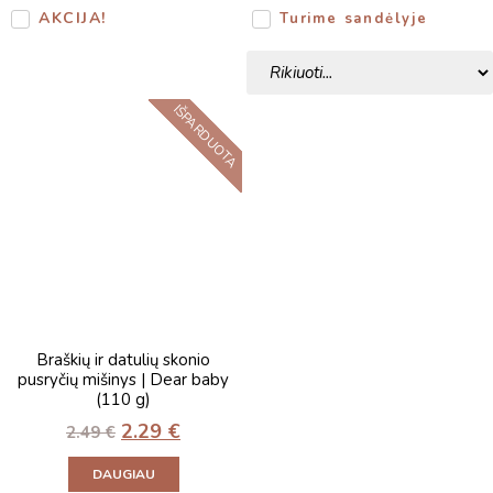
AKCIJA!
Turime sandėlyje
IŠPARDUOTA
Braškių ir datulių skonio
pusryčių mišinys | Dear baby
(110 g)
2.29
€
2.49
€
DAUGIAU