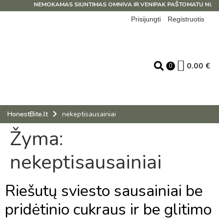
NEMOKAMAS SIUNTIMAS OMNIVA IR VENIPAK PAŠTOMATU NUO 3
Prisijungti
Registruotis
0.00
€
0
HonestBite.lt
nekeptisausainiai
Žyma:
nekeptisausainiai
Riešutų sviesto sausainiai be
pridėtinio cukraus ir be glitimo