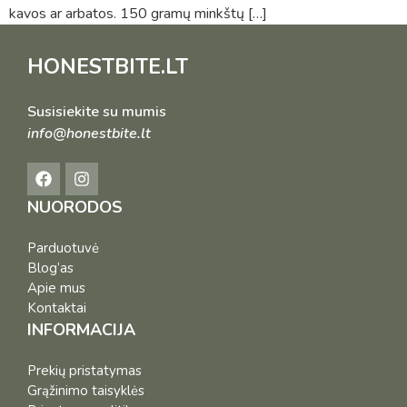
kavos ar arbatos. 150 gramų minkštų […]
HONESTBITE.LT
Susisiekite su mumis
info@honestbite.lt
NUORODOS
Parduotuvė
Blog’as
Apie mus
Kontaktai
INFORMACIJA
Prekių pristatymas
Grąžinimo taisyklės