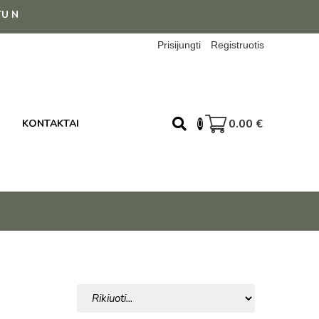
 39 EUR!
Prisijungti
Registruotis
0.00
€
KONTAKTAI
0