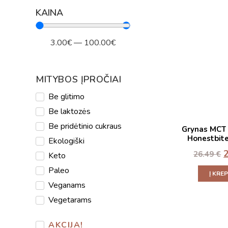
KAINA
3.00
€
—
100.00
€
MITYBOS ĮPROČIAI
Be glitimo
Be laktozės
Be pridėtinio cukraus
Grynas MCT C
Honestbite
Ekologiški
26.49
€
Keto
Paleo
Į KRE
Veganams
Vegetarams
AKCIJA!