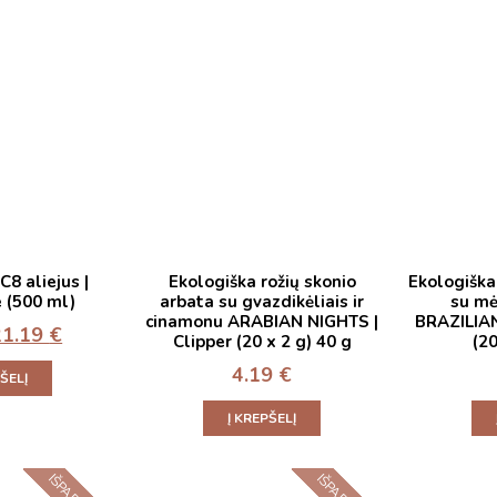
8 aliejus |
Ekologiška rožių skonio
Ekologiška
 (500 ml)
arbata su gvazdikėliais ir
su mė
cinamonu ARABIAN NIGHTS |
BRAZILIAN
21.19
€
Clipper (20 x 2 g) 40 g
(20
4.19
€
PŠELĮ
Į KREPŠELĮ