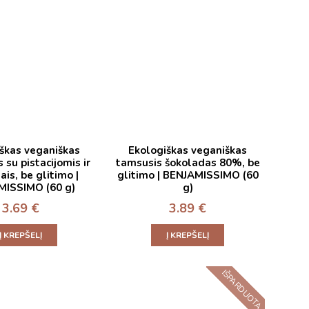
škas veganiškas
Ekologiškas veganiškas
 su pistacijomis ir
tamsusis šokoladas 80%, be
ais, be glitimo |
glitimo | BENJAMISSIMO (60
MISSIMO (60 g)
g)
3.69
€
3.89
€
Į KREPŠELĮ
Į KREPŠELĮ
IŠPARDUOTA