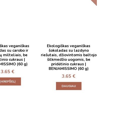
škas veganiškas
Ekologiškas veganiškas
das su carobo ir
šokoladas su lazdyno
ų milteliais, be
riešutais, džiovintomis baltojo
tinio cukraus |
šilkmedžio uogomis, be
MISSIMO (60 g)
pridėtinio cukraus |
BENJAMISSIMO (60 g)
3.65
€
3.65
€
Į KREPŠELĮ
DAUGIAU