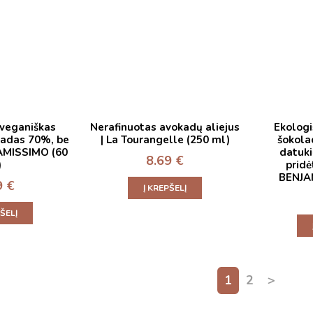
 veganiškas
Nerafinuotas avokadų aliejus
Ekologi
ladas 70%, be
| La Tourangelle (250 ml)
šokola
JAMISSIMO (60
datuki
8.69
€
)
pridė
BENJA
9
€
Į KREPŠELĮ
PŠELĮ
1
2
>