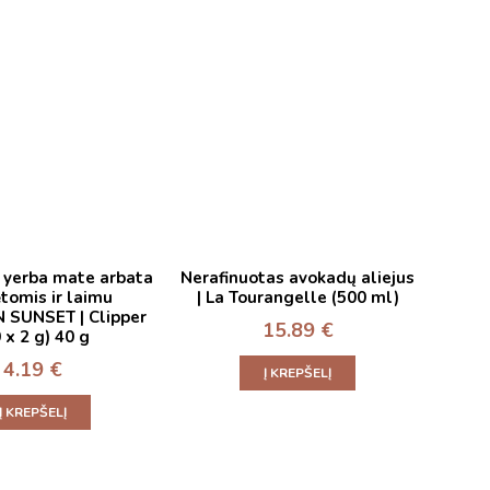
 yerba mate arbata
Nerafinuotas avokadų aliejus
tomis ir laimu
| La Tourangelle (500 ml)
 SUNSET | Clipper
15.89
€
 x 2 g) 40 g
4.19
€
Į KREPŠELĮ
Į KREPŠELĮ