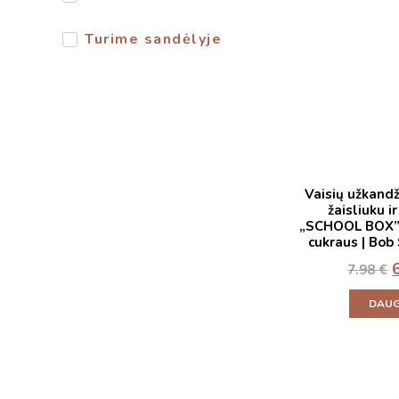
Turime sandėlyje
Vaisių užkandž
žaisliuku i
„SCHOOL BOX”, 
cukraus | Bob 
7.98
€
DAUG