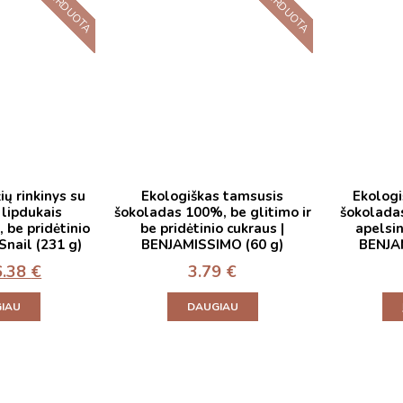
IŠPARDUOTA
IŠPARDUOTA
ių rinkinys su
Ekologiškas tamsusis
Ekologi
r lipdukais
šokoladas 100%, be glitimo ir
šokoladas
be pridėtinio
be pridėtinio cukraus |
apelsin
Snail (231 g)
BENJAMISSIMO (60 g)
BENJA
6.38
€
3.79
€
IAU
DAUGIAU