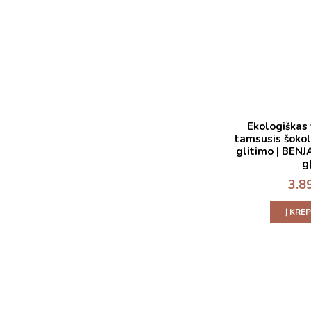
Ekologiškas
tamsusis šoko
glitimo | BEN
g
3.8
Į KRE