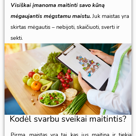
Visiškai įmanoma maitinti savo kūną
mėgaujantis mėgstamu maistu.
Juk maistas yra
skirtas mėgautis – nebijoti, skaičiuoti, sverti ir
sekti.
Kodėl svarbu sveikai maitintis?
Pirma, maistas yra tai, kas jus maitina ir tiekia