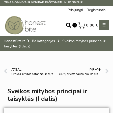
OMNIVA IR VENIPAK PAŠTOMATU NUO 39 EUR!
Prisijungti
Registruotis
0.00
€
0
HonestBite.lt
Be kategorijos
Sveikos mitybos principai ir
taisyklės (I dalis)
ATGAL
PIRMYN
Sveikos mitybos patarimai ir sąrašas (II dalis)
Riešutų sviesto sausainiai be pridėtinio cukraus ir be glitimo
Sveikos mitybos principai ir
taisyklės (I dalis)