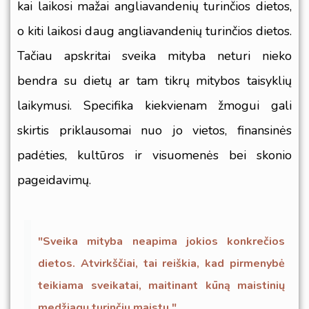
kai laikosi mažai angliavandenių turinčios dietos,
o kiti laikosi daug angliavandenių turinčios dietos.
Tačiau apskritai sveika mityba neturi nieko
bendra su dietų ar tam tikrų mitybos taisyklių
laikymusi. Specifika kiekvienam žmogui gali
skirtis priklausomai nuo jo vietos, finansinės
padėties, kultūros ir visuomenės bei skonio
pageidavimų.
"Sveika mityba neapima jokios konkrečios
dietos. Atvirkščiai, tai reiškia, kad pirmenybė
teikiama sveikatai, maitinant kūną maistinių
medžiagų turinčiu maistu."