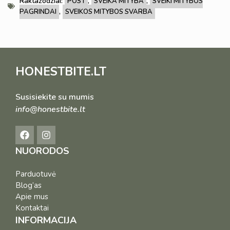
Raktažodžiai:
,
,
POST
SVEIKA MITYBA
SVEIKI MITYBOS
,
PAGRINDAI
SVEIKOS MITYBOS SVARBA
HONESTBITE.LT
Susisiekite su mumis
info@honestbite.lt
NUORODOS
Parduotuvė
Blog’as
Apie mus
Kontaktai
INFORMACIJA