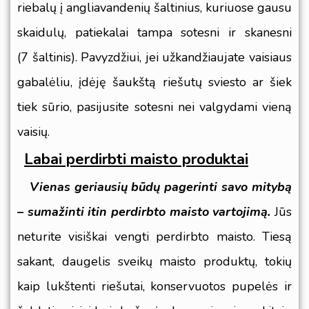
riebalų į angliavandenių šaltinius, kuriuose gausu
skaidulų, patiekalai tampa sotesni ir skanesni
(
7 šaltinis
). Pavyzdžiui, jei užkandžiaujate vaisiaus
gabalėliu, įdėję šaukštą riešutų sviesto ar šiek
tiek sūrio, pasijusite sotesni nei valgydami vieną
vaisių.
Labai perdirbti maisto produktai
Vienas geriausių būdų pagerinti savo mitybą
– sumažinti itin perdirbto maisto vartojimą.
Jūs
neturite visiškai vengti perdirbto maisto. Tiesą
sakant, daugelis sveikų maisto produktų, tokių
kaip lukštenti riešutai, konservuotos pupelės ir