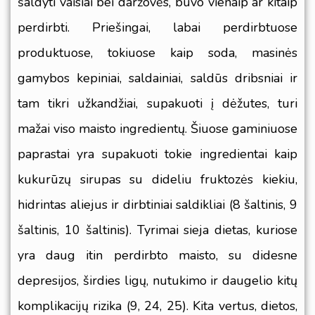
šaldyti vaisiai bei daržovės, buvo vienaip ar kitaip
perdirbti. Priešingai, labai perdirbtuose
produktuose, tokiuose kaip soda, masinės
gamybos kepiniai, saldainiai, saldūs dribsniai ir
tam tikri užkandžiai, supakuoti į dėžutes, turi
mažai viso maisto ingredientų. Šiuose gaminiuose
paprastai yra supakuoti tokie ingredientai kaip
kukurūzų sirupas su dideliu fruktozės kiekiu,
hidrintas aliejus ir dirbtiniai saldikliai (
8 šaltinis
,
9
šaltinis
,
10 šaltinis
). Tyrimai sieja dietas, kuriose
yra daug itin perdirbto maisto, su didesne
depresijos, širdies ligų, nutukimo ir daugelio kitų
komplikacijų rizika (9, 24, 25). Kita vertus, dietos,