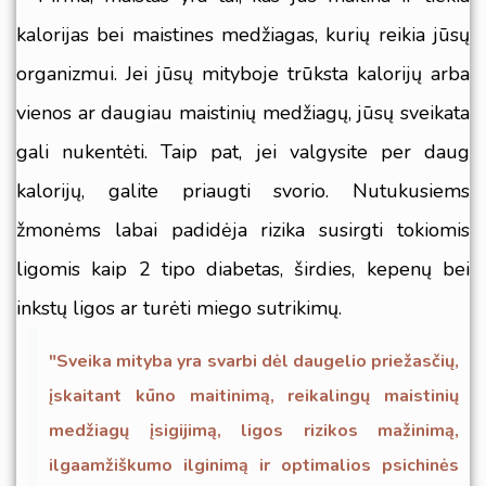
kalorijas bei maistines medžiagas, kurių reikia jūsų
organizmui. Jei jūsų mityboje trūksta kalorijų arba
vienos ar daugiau maistinių medžiagų, jūsų sveikata
gali nukentėti. Taip pat, jei valgysite per daug
kalorijų, galite priaugti svorio. Nutukusiems
žmonėms labai padidėja rizika susirgti tokiomis
ligomis kaip 2 tipo diabetas, širdies, kepenų bei
inkstų ligos ar turėti miego sutrikimų.
"Sveika mityba yra svarbi dėl daugelio priežasčių,
įskaitant kūno maitinimą, reikalingų maistinių
medžiagų įsigijimą, ligos rizikos mažinimą,
ilgaamžiškumo ilginimą ir optimalios psichinės