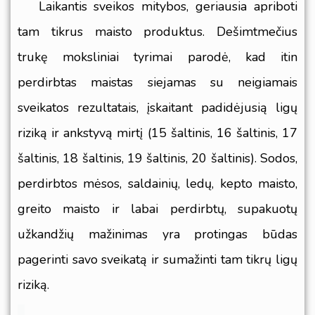
Laikantis sveikos mitybos, geriausia apriboti
tam tikrus maisto produktus. Dešimtmečius
trukę moksliniai tyrimai parodė, kad itin
perdirbtas maistas siejamas su neigiamais
sveikatos rezultatais, įskaitant padidėjusią ligų
riziką ir ankstyvą mirtį (
15 šaltinis
,
16 šaltinis
,
17
šaltinis
,
18 šaltinis
,
19 šaltinis
,
20 šaltinis
). Sodos,
perdirbtos mėsos, saldainių, ledų, kepto maisto,
greito maisto ir labai perdirbtų, supakuotų
užkandžių mažinimas yra protingas būdas
pagerinti savo sveikatą ir sumažinti tam tikrų ligų
riziką.