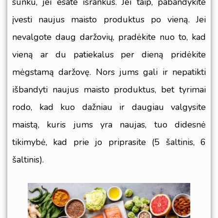
sunku, jei esate išrankus. Jei taip, pabandykite
įvesti naujus maisto produktus po vieną. Jei
nevalgote daug daržovių, pradėkite nuo to, kad
vieną ar du patiekalus per dieną pridėkite
mėgstamą daržovę. Nors jums gali ir nepatikti
išbandyti naujus maisto produktus, bet tyrimai
rodo, kad kuo dažniau ir daugiau valgysite
maistą, kuris jums yra naujas, tuo didesnė
tikimybė, kad prie jo priprasite (
5 šaltinis
,
6
šaltinis
).