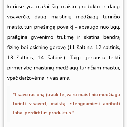
kuriose yra mažai šių maisto produktų ir daug
visaverčio, ​​daug maistinių medžiagų turinčio
maisto, turi priešingą poveikį – apsaugo nuo ligų,
prailgina gyvenimo trukmę ir skatina bendrą
fizinę bei psichinę gerovę (
11 šaltinis
,
12 šaltinis
,
13 šaltinis
,
14 šaltinis
). Taigi geriausia teikti
pirmenybę maistinių medžiagų turinčiam maistui,
ypač daržovėms ir vaisiams.
"Į savo racioną įtraukite įvairų maistinių medžiagų
turintį visavertį maistą, stengdamiesi apriboti
labai perdirbtus produktus."