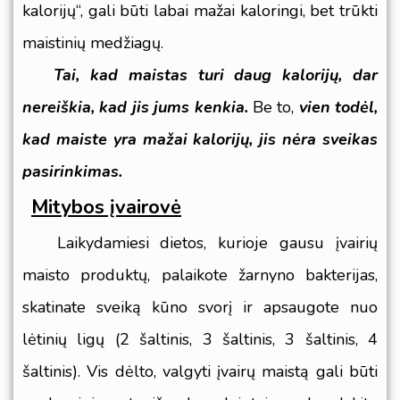
kalorijų“, gali būti labai mažai kaloringi, bet trūkti
maistinių medžiagų.
Tai, kad maistas turi daug kalorijų, dar
nereiškia, kad jis jums kenkia.
Be to,
vien todėl,
kad maiste yra mažai kalorijų, jis nėra sveikas
pasirinkimas.
Mitybos įvairovė
Laikydamiesi dietos, kurioje gausu įvairių
maisto produktų, palaikote žarnyno bakterijas,
skatinate sveiką kūno svorį ir apsaugote nuo
lėtinių ligų (
2 šaltinis
,
3 šaltinis
,
3 šaltinis
,
4
šaltinis
). Vis dėlto, valgyti įvairų maistą gali būti