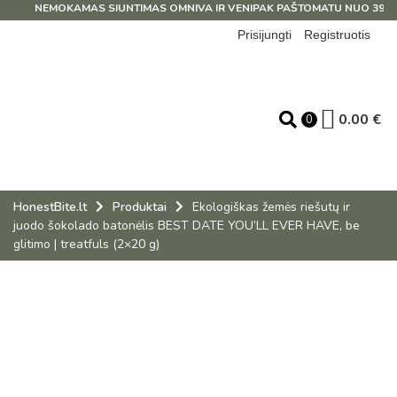
NEMOKAMAS SIUNTIMAS OMNIVA IR VENIPAK PAŠTOMATU NUO 39 EUR
Prisijungti
Registruotis
0.00
€
0
HonestBite.lt
Produktai
Ekologiškas žemės riešutų ir
juodo šokolado batonėlis BEST DATE YOU’LL EVER HAVE, be
glitimo | treatfuls (2×20 g)