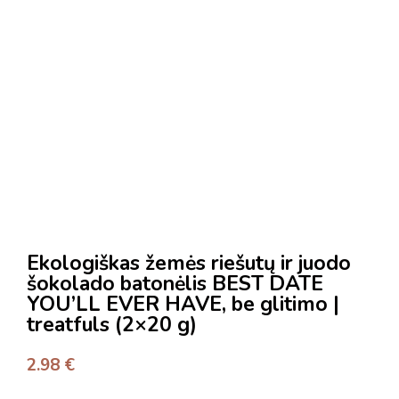
Ekologiškas žemės riešutų ir juodo
šokolado batonėlis BEST DATE
YOU’LL EVER HAVE, be glitimo |
treatfuls (2×20 g)
2.98
€