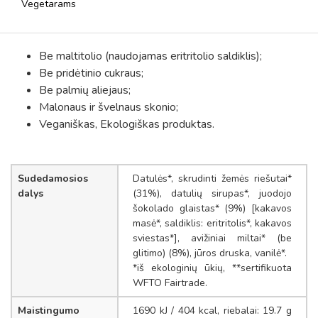
Vegetarams
Be maltitolio (naudojamas eritritolio saldiklis);
Be pridėtinio cukraus;
Be palmių aliejaus;
Malonaus ir švelnaus skonio;
Veganiškas, Ekologiškas produktas.
Sudedamosios
Datulės*, skrudinti žemės riešutai*
dalys
(31%), datulių sirupas*, juodojo
šokolado glaistas* (9%) [kakavos
masė*, saldiklis: eritritolis*, kakavos
sviestas*], avižiniai miltai* (be
glitimo) (8%), jūros druska, vanilė*.
*iš ekologinių ūkių, **sertifikuota
WFTO Fairtrade.
Maistingumo
1690 kJ / 404 kcal, riebalai: 19.7 g