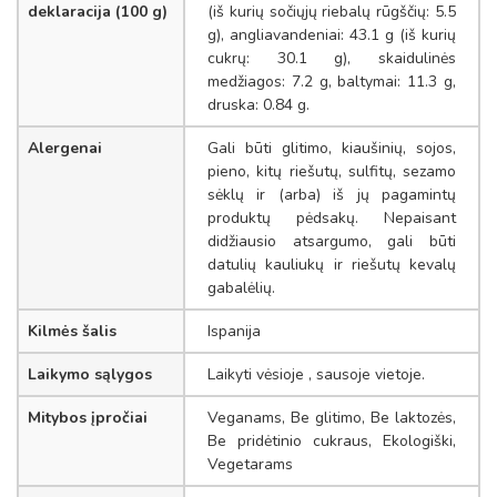
deklaracija (100 g)
(iš kurių sočiųjų riebalų rūgščių: 5.5
g), angliavandeniai: 43.1 g (iš kurių
cukrų: 30.1 g), skaidulinės
medžiagos: 7.2 g, baltymai: 11.3 g,
druska: 0.84 g.
Alergenai
Gali būti glitimo, kiaušinių, sojos,
pieno, kitų riešutų, sulfitų, sezamo
sėklų ir (arba) iš jų pagamintų
produktų pėdsakų. Nepaisant
didžiausio atsargumo, gali būti
datulių kauliukų ir riešutų kevalų
gabalėlių.
Kilmės šalis
Ispanija
Laikymo sąlygos
Laikyti vėsioje , sausoje vietoje.
Mitybos įpročiai
Veganams, Be glitimo, Be laktozės,
Be pridėtinio cukraus, Ekologiški,
Vegetarams