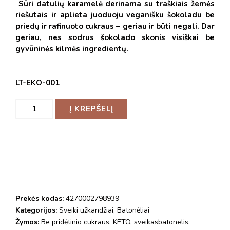
Sūri datulių karamelė derinama su traškiais žemės
riešutais ir aplieta juoduoju veganišku šokoladu be
priedų ir rafinuoto cukraus – geriau ir būti negali. Dar
geriau, nes sodrus šokolado skonis visiškai be
gyvūninės kilmės ingredientų.
LT-EKO-001
Į KREPŠELĮ
Prekės kodas:
4270002798939
Kategorijos:
Sveiki užkandžiai
,
Batonėliai
Žymos:
Be pridėtinio cukraus
,
KETO
,
sveikasbatonelis
,