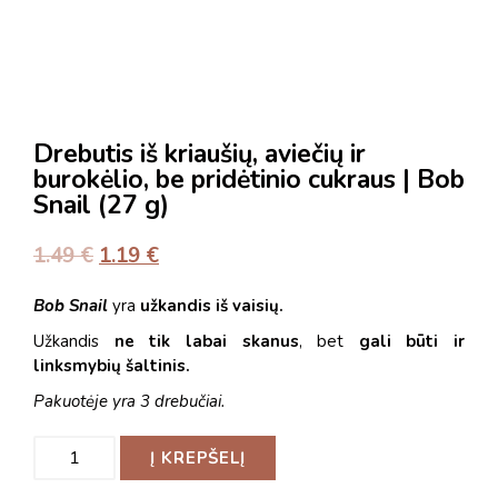
Drebutis iš kriaušių, aviečių ir
burokėlio, be pridėtinio cukraus | Bob
Snail (27 g)
1.49
€
1.19
€
Bob Snail
yra
užkandis iš vaisių.
Užkandis
ne tik labai skanus
, bet
gali būti ir
linksmybių šaltinis.
Pakuotėje yra 3 drebučiai.
Į KREPŠELĮ