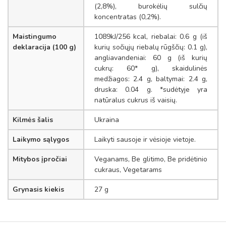
(2,8%), burokėlių sulčių
koncentratas (0,2%).
Maistingumo
1089kJ/256 kcal, riebalai: 0.6 g (iš
deklaracija (100 g)
kurių sočiųjų riebalų rūgščių: 0.1 g),
angliavandeniai: 60 g (iš kurių
cukrų: 60* g), skaidulinės
medžiagos: 2.4 g, baltymai: 2.4 g,
druska: 0.04 g. *sudėtyje yra
natūralus cukrus iš vaisių.
Kilmės šalis
Ukraina
Laikymo sąlygos
Laikyti sausoje ir vėsioje vietoje.
Mitybos įpročiai
Veganams, Be glitimo, Be pridėtinio
cukraus, Vegetarams
Grynasis kiekis
27 g