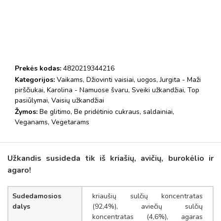
Prekės kodas:
4820219344216
Kategorijos:
Vaikams
,
Džiovinti vaisiai, uogos
,
Jurgita - Maži
pirščiukai
,
Karolina - Namuose švaru
,
Sveiki užkandžiai
,
Top
pasiūlymai
,
Vaisių užkandžiai
Žymos:
Be glitimo
,
Be pridėtinio cukraus
,
saldainiai
,
Veganams
,
Vegetarams
Užkandis susideda tik iš kriašių, avičių, burokėlio ir
agaro!
Sudedamosios
kriaušių sulčių koncentratas
dalys
(92,4%), aviečių sulčių
koncentratas (4,6%), agaras