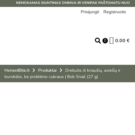
NEMOKAMAS SIUNTIMAS OMNIVA IR VENIPAK PAŠTOMATU NUO 39 E
Prisijungti
Registruotis
0.00
€
0
HonestBite.lt
Produktai
Drebutis iš kriaušių, aviečių ir
burokėlio, be pridėtinio cukraus | Bob Snail (27 g)