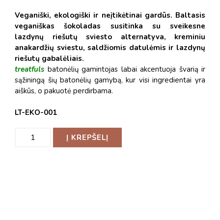
Veganiški, ekologiški ir neįtikėtinai gardūs.
Baltasis
veganiškas šokoladas susitinka su sveikesne
lazdynų riešutų sviesto alternatyva, kreminiu
anakardžių sviestu, saldžiomis datulėmis ir lazdynų
riešutų gabalėliais.
treatfuls
batonėlių gamintojas labai akcentuoja švarią ir
sąžiningą šių batonėlių gamybą, kur visi ingredientai yra
aiškūs, o pakuotė perdirbama.
LT-EKO-001
Į KREPŠELĮ