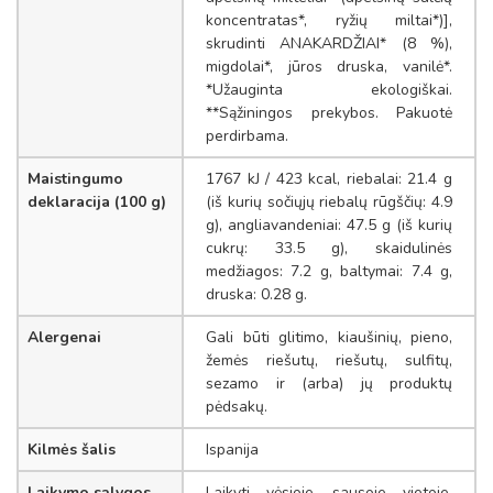
koncentratas*, ryžių miltai*)],
skrudinti ANAKARDŽIAI* (8 %),
migdolai*, jūros druska, vanilė*.
*Užauginta ekologiškai.
**Sąžiningos prekybos. Pakuotė
perdirbama.
Maistingumo
1767 kJ / 423 kcal, riebalai: 21.4 g
deklaracija (100 g)
(iš kurių sočiųjų riebalų rūgščių: 4.9
g), angliavandeniai: 47.5 g (iš kurių
cukrų: 33.5 g), skaidulinės
medžiagos: 7.2 g, baltymai: 7.4 g,
druska: 0.28 g.
Alergenai
Gali būti glitimo, kiaušinių, pieno,
žemės riešutų, riešutų, sulfitų,
sezamo ir (arba) jų produktų
pėdsakų.
Kilmės šalis
Ispanija
Laikymo sąlygos
Laikyti vėsioje, sausoje vietoje,