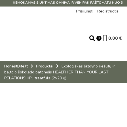
NEMOKAMAS SIUNTIMAS OMNIVA IR VENIPAK PAŠTOMATU NUO 39 EUR
Prisijungti
Registruotis
0.00
€
0
HonestBite.lt
Produktai
Ekologiškas lazdyno riešutų ir
baltojo šokolado batonėlis HEALTHIER THAN YOUR LAST
RELATIONSHIP | treatfuls (2×20 g)