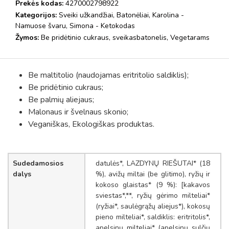
Prekės kodas:
4270002798922
Kategorijos:
Sveiki užkandžiai
,
Batonėliai
,
Karolina -
Namuose švaru
,
Simona - Ketokodas
Žymos:
Be pridėtinio cukraus
,
sveikasbatonelis
,
Vegetarams
Be maltitolio (naudojamas eritritolio saldiklis);
Be pridėtinio cukraus;
Be palmių aliejaus;
Malonaus ir švelnaus skonio;
Veganiškas, Ekologiškas produktas.
Sudedamosios
datulės*, LAZDYNŲ RIEŠUTAI* (18
dalys
%), avižų miltai (be glitimo), ryžių ir
kokoso glaistas* (9 %): [kakavos
sviestas*,**, ryžių gėrimo milteliai*
(ryžiai*, saulėgrąžų aliejus*), kokosų
pieno milteliai*, saldiklis: eritritolis*,
apelsinų milteliai* (apelsinų sulčių