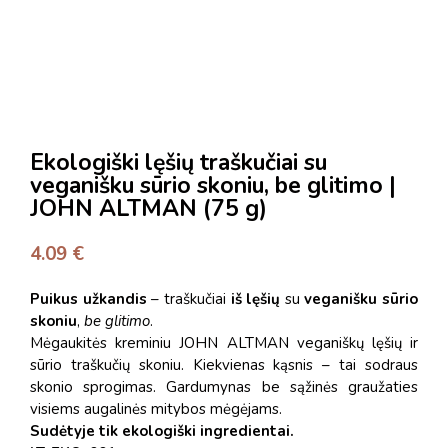
Ekologiški lęšių traškučiai su
veganišku sūrio skoniu, be glitimo |
JOHN ALTMAN (75 g)
4.09
€
Puikus užkandis
– traškučiai
iš lęšių
su
veganišku sūrio
skoniu
,
be glitimo
.
Mėgaukitės kreminiu JOHN ALTMAN veganiškų lęšių ir
sūrio traškučių skoniu.
Kiekvienas kąsnis – tai sodraus
skonio sprogimas.
Gardumynas be sąžinės graužaties
visiems augalinės mitybos mėgėjams.
Sudėtyje tik ekologiški ingredientai.