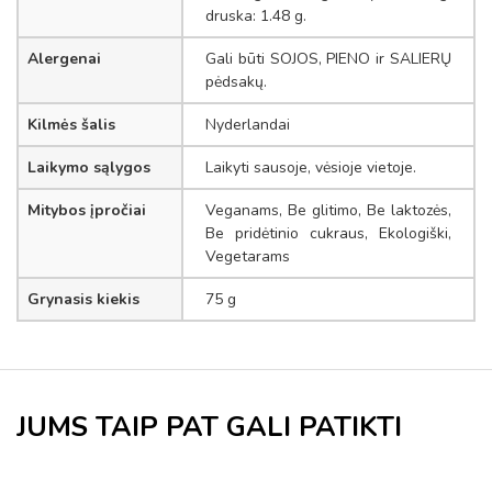
druska: 1.48 g.
Alergenai
Gali būti SOJOS, PIENO ir SALIERŲ
pėdsakų.
Kilmės šalis
Nyderlandai
Laikymo sąlygos
Laikyti sausoje, vėsioje vietoje.
Mitybos įpročiai
Veganams, Be glitimo, Be laktozės,
Be pridėtinio cukraus, Ekologiški,
Vegetarams
Grynasis kiekis
75 g
JUMS TAIP PAT GALI PATIKTI