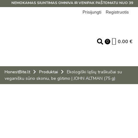
NEMOKAMAS SIUNTIMAS OMNIVA IR VENIPAK PAŠTOMATU NUO 39 EUR
Prisijungti
Registruotis
0.00
€
0
HonestBite.lt
Produktai
Ekologiški lęšių traškučiai su
veganišku sūrio skoniu, be glitimo | JOHN ALTMAN (75 g)