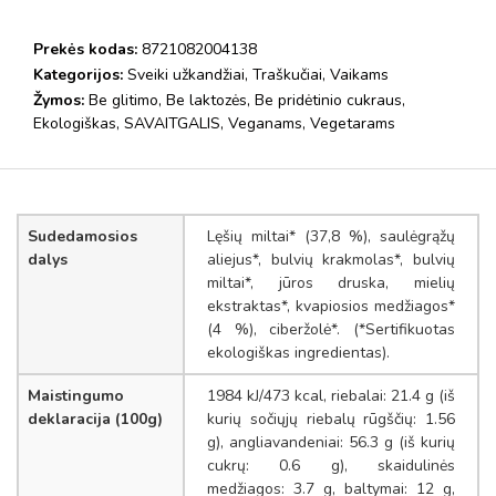
Prekės kodas:
8721082004138
Kategorijos:
Sveiki užkandžiai
,
Traškučiai
,
Vaikams
Žymos:
Be glitimo
,
Be laktozės
,
Be pridėtinio cukraus
,
Ekologiškas
,
SAVAITGALIS
,
Veganams
,
Vegetarams
Sudedamosios
Lęšių miltai* (37,8 %), saulėgrąžų
dalys
aliejus*, bulvių krakmolas*, bulvių
miltai*, jūros druska, mielių
ekstraktas*, kvapiosios medžiagos*
(4 %), ciberžolė*. (*Sertifikuotas
ekologiškas ingredientas).
Maistingumo
1984 kJ/473 kcal, riebalai: 21.4 g (iš
deklaracija (100g)
kurių sočiųjų riebalų rūgščių: 1.56
g), angliavandeniai: 56.3 g (iš kurių
cukrų: 0.6 g), skaidulinės
medžiagos: 3.7 g, baltymai: 12 g,