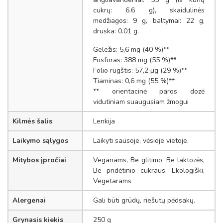
cukrų: 6.6 g), skaidulinės
medžiagos: 9 g, baltymai: 22 g,
druska: 0.01 g.
Geležis: 5,6 mg (40 %)**
Fosforas: 388 mg (55 %)**
Folio rūgštis: 57,2 µg (29 %)**
Tiaminas: 0,6 mg (55 %)**
** orientacinė paros dozė
vidutiniam suaugusiam žmogui
Kilmės šalis
Lenkija
Laikymo sąlygos
Laikyti sausoje, vėsioje vietoje.
Mitybos įpročiai
Veganams, Be glitimo, Be laktozės,
Be pridėtinio cukraus, Ekologiški,
Vegetarams
Alergenai
Gali būti grūdų, riešutų pėdsakų.
Grynasis kiekis
250 g