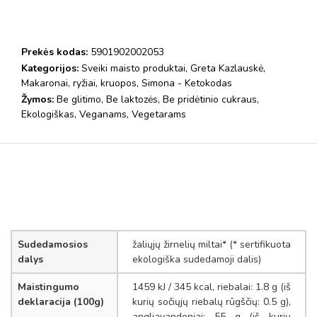
Prekės kodas:
5901902002053
Kategorijos:
Sveiki maisto produktai
,
Greta Kazlauskė
,
Makaronai, ryžiai, kruopos
,
Simona - Ketokodas
Žymos:
Be glitimo
,
Be laktozės
,
Be pridėtinio cukraus
,
Ekologiškas
,
Veganams
,
Vegetarams
Sudedamosios
žaliųjų žirnelių miltai* (* sertifikuota
dalys
ekologiška sudedamoji dalis)
Maistingumo
1459 kJ / 345 kcal, riebalai: 1.8 g (iš
deklaracija (100g)
kurių sočiųjų riebalų rūgščių: 0.5 g),
angliavandeniai: 55 g (iš kurių