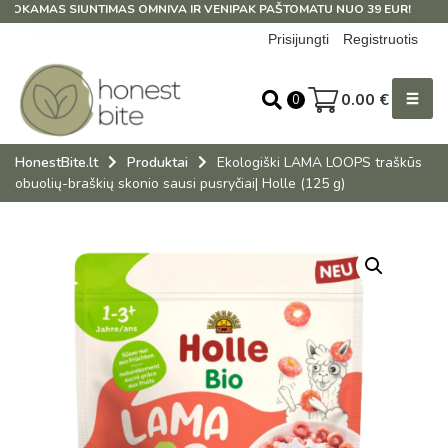
AMAS SIUNTIMAS OMNIVA IR VENIPAK PAŠTOMATU NUO 39 EUR!
Prisijungti
Registruotis
0.00
€
0
HonestBite.lt
Produktai
Ekologiški LAMA LOOPS traškūs
obuolių-braškių skonio sausi pusryčiai| Holle (125 g)