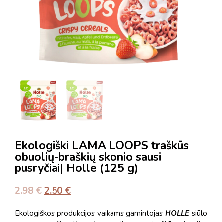
Ekologiški LAMA LOOPS traškūs
obuolių-braškių skonio sausi
pusryčiai| Holle (125 g)
2.98
€
2.50
€
Ekologiškos produkcijos vaikams gamintojas
HOLLE
siūlo