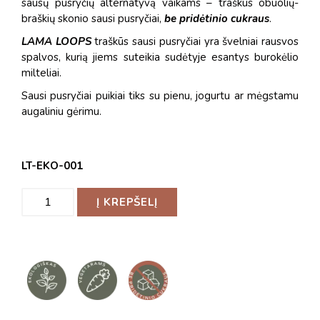
sausų pusryčių alternatyvą vaikams – traškūs obuolių-
braškių skonio sausi pusryčiai,
be pridėtinio cukraus
.
LAMA LOOPS
traškūs sausi pusryčiai yra švelniai rausvos
spalvos, kurią jiems suteikia sudėtyje esantys burokėlio
milteliai.
Sausi pusryčiai puikiai tiks su pienu, jogurtu ar mėgstamu
augaliniu gėrimu.
LT-EKO-001
Į KREPŠELĮ