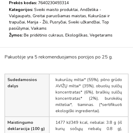
Prekės kodas:
7640230493314
Kategorijos:
Sveiki maisto produktai
,
Andželika -
Valgaupats
,
Greitai paruošiamas maistas
,
Kukurūzai ir
trapučiai
,
Marija - Žili
,
Pusryčiai
,
Sveiki užkandžiai
,
Top
pasiūlymai
,
Vaikams
Žymos:
Be pridėtinio cukraus
,
Ekologiškas
,
Vegetarams
Pakuotėje yra 5 rekomenduojamos porcijos po 25 g.
Sudedamosios
kukurūzų miltai* (55%), pilno grūdo
dalys
AVIŽŲ miltai* (35%), obuolių sulčių
koncentratas* (6%), braškių sulčių
koncentratas* (2%), burokėlių
milteliai*, tiaminas. (*sertifikuoti
ekologiški ingredientai).
Maistingumo
1477 kJ/349 kcal, riebalai: 3.8 g (iš
deklaracija (100 g)
kurių sočiųjų riebalų 0.8 g),