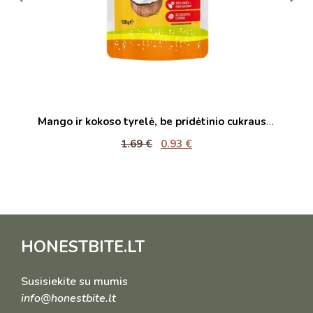
M
ango ir kokoso tyrelė, be pridėtinio cukraus | Bob Snail (120 g)
€
2.98
€
1.79
€
HONESTBITE.LT
Susisiekite su mumis
info@honestbite.lt