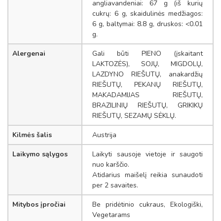
angliavandeniai: 67 g (iš kurių
cukrų: 6 g, skaidulinės medžiagos:
6 g, baltymai: 8.8 g, druskos: <0.01
g.
Alergenai
Gali būti PIENO (įskaitant
LAKTOZĖS), SOJŲ, MIGDOLŲ,
LAZDYNO RIEŠUTŲ, anakardžių
RIEŠUTŲ, PEKANŲ RIEŠUTŲ,
MAKADAMIJAS RIEŠUTŲ,
BRAZILINIŲ RIEŠUTŲ, GRIKIKŲ
RIEŠUTŲ, SEZAMŲ SĖKLŲ.
Kilmės šalis
Austrija
Laikymo sąlygos
Laikyti sausoje vietoje ir saugoti
nuo karščio.
Atidarius maišelį reikia sunaudoti
per 2 savaites.
Mitybos įpročiai
Be pridėtinio cukraus, Ekologiški,
Vegetarams