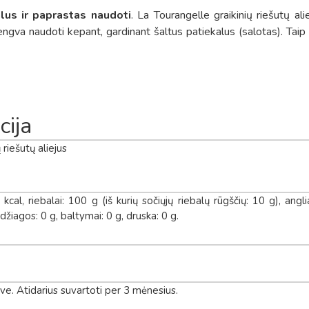
alus ir paprastas naudoti
. La Tourangelle graikinių riešutų ali
lengva naudoti kepant, gardinant šaltus patiekalus (salotas). Taip p
cija
riešutų aliejus
cal, riebalai: 100 g (iš kurių sočiųjų riebalų rūgščių: 10 g), angli
žiagos: 0 g, baltymai: 0 g, druska: 0 g.
uve. Atidarius suvartoti per 3 mėnesius.