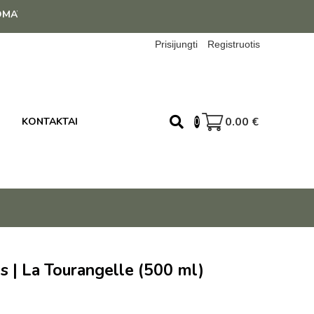
NUO 39 EUR!
Prisijungti
Registruotis
0.00
€
KONTAKTAI
0
jus | La Tourangelle (500 ml)