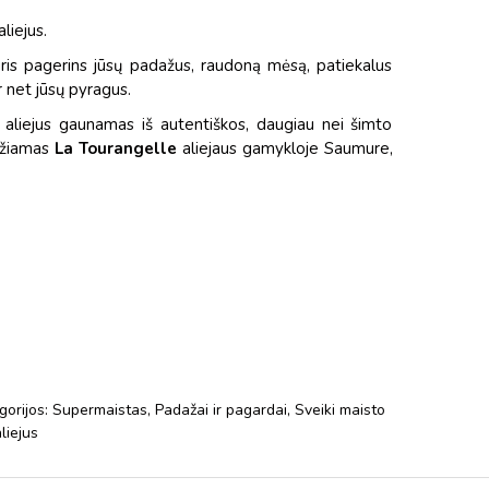
aliejus.
kuris pagerins jūsų padažus, raudoną mėsą, patiekalus
 net jūsų pyragus.
ų aliejus gaunamas iš autentiškos, daugiau nei šimto
udžiamas
La Tourangelle
aliejaus gamykloje Saumure,
gorijos:
Supermaistas
,
Padažai ir pagardai
,
Sveiki maisto
liejus