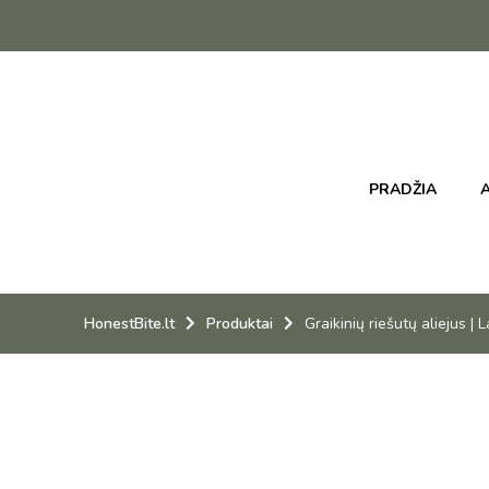
PRADŽIA
A
HonestBite.lt
Produktai
Graikinių riešutų aliejus |