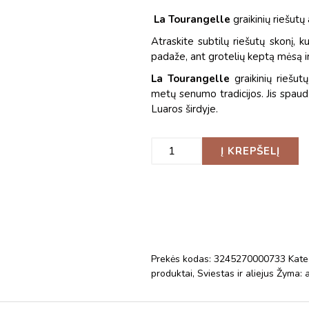
La Tourangelle
graikinių riešutų 
Atraskite subtilų riešutų skonį, 
padaže, ant grotelių keptą mėsą ir
La Tourangelle
graikinių riešut
metų senumo tradicijos. Jis spa
Luaros širdyje.
Į KREPŠELĮ
Prekės kodas:
3245270000733
Kate
produktai
,
Sviestas ir aliejus
Žyma:
a