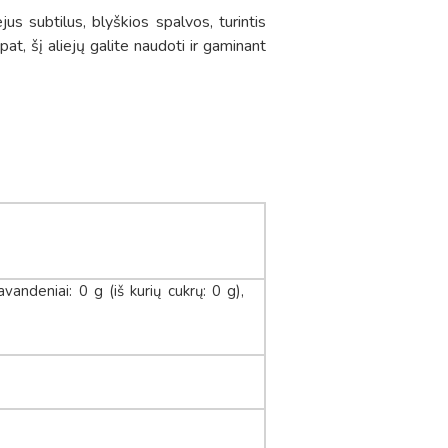
ejus subtilus, blyškios spalvos, turintis
at, šį aliejų galite naudoti ir gaminant
avandeniai: 0 g (iš kurių cukrų: 0 g),