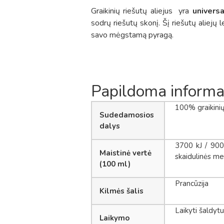
Graikinių riešutų aliejus yra
univers
sodrų riešutų skonį. Šį riešutų aliejų 
savo mėgstamą pyragą.
Papildoma informa
100% graikinių 
Sudedamosios
dalys
3700 kJ / 900 k
Maistinė vertė
skaidulinės med
(100 ml)
Prancūzija
Kilmės šalis
Laikyti šaldyt
Laikymo