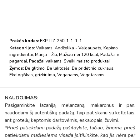
Prekės kodas:
EKP-LIZ-250-1-1-1-1
Kategorijos:
Vaikams
,
Andželika - Valgaupats
,
Kepimo
ingredientai
,
Marija - Žili
,
Mažiau nei 120 kcal
,
Padažai ir
pagardai
,
Padažai vaikams
,
Sveiki maisto produktai
Žymos:
Be glitimo
,
Be laktozės
,
Be pridėtinio cukraus
,
Ekologiškas
,
grizkiritma
,
Veganams
,
Vegetarams
NAUDOJIMAS:
Pasigaminkite lazaniją, melanzaną, makaronus ir pan.
naudodami šį autentišką padažą. Taip pat skanu su kotletais,
ant grotelių keptomis daržovėmis, eskalopais, žuvimi.
*Prieš patiekdami padažą pašildykite, tačiau, žinoma, prieš
patiekdami mažiesiems visada įsitikinkite, kad jis nėra per