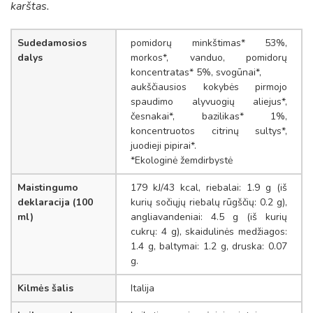
karštas.
Sudedamosios
pomidorų minkštimas* 53%,
dalys
morkos*, vanduo, pomidorų
koncentratas* 5%, svogūnai*,
aukščiausios kokybės pirmojo
spaudimo alyvuogių aliejus*,
česnakai*, bazilikas* 1%,
koncentruotos citrinų sultys*,
juodieji pipirai*.
*Ekologinė žemdirbystė
Maistingumo
179 kJ/43 kcal, riebalai: 1.9 g (iš
deklaracija (100
kurių sočiųjų riebalų rūgščių: 0.2 g),
ml)
angliavandeniai: 4.5 g (iš kurių
cukrų: 4 g), skaidulinės medžiagos:
1.4 g, baltymai: 1.2 g, druska: 0.07
g.
Kilmės šalis
Italija