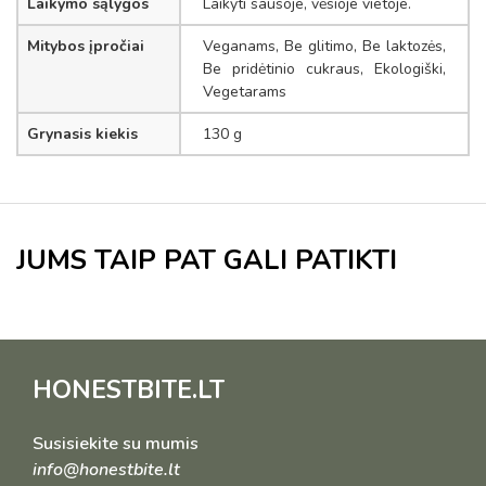
Laikymo sąlygos
Laikyti sausoje, vėsioje vietoje.
Mitybos įpročiai
Veganams, Be glitimo, Be laktozės,
Be pridėtinio cukraus, Ekologiški,
Vegetarams
Grynasis kiekis
130 g
JUMS TAIP PAT GALI PATIKTI
HONESTBITE.LT
Susisiekite su mumis
info@honestbite.lt