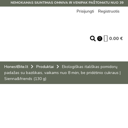
NEMOKAMAS SIUNTIMAS OMNIVA IR VENIPAK PAŠTOMATU NUO 39 EUR
Prisijungti
Registruotis
0.00
€
0
HonestBite.lt
Produktai
Ekologiškas itališkas pomidorų
padažas su bazilikais, vaikams nuo 8 mėn, be pridėtinio cukraus |
Sienna&friends (130 g)