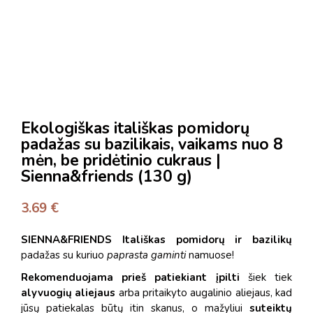
Ekologiškas itališkas pomidorų
padažas su bazilikais, vaikams nuo 8
mėn, be pridėtinio cukraus |
Sienna&friends (130 g)
3.69
€
SIENNA&FRIENDS
Itališkas pomidorų ir bazilikų
padažas su kuriuo
paprasta gaminti
namuose!
Rekomenduojama prieš patiekiant
įpilti
šiek tiek
alyvuogių aliejaus
arba pritaikyto augalinio aliejaus, kad
jūsų patiekalas būtų itin skanus, o mažyliui
suteiktų