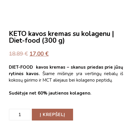
KETO kavos kremas su kolagenu |
Diet-food (300 g)
18.89
€
17.00
€
DIET-FOOD kavos kremas – skanus priedas prie jūsų
rytinės kavos.
Šiame mišinyje yra vertingų riebalų iš
kokosų gėrimo ir MCT aliejaus bei kolageno peptidų.
Sudėtyje net 60% jautienos kolageno.
Į KREPŠELĮ