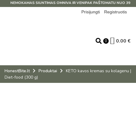
NEMOKAMAS SIUNTIMAS OMNIVA IR VENIPAK PAŠTOMATU NUO 39 EUR!
Prisijungti
Registruotis
0.00
€
0
HonestBite.lt
Produktai
KETO kavos kremas su kolagenu |
Diet-food (300 g)