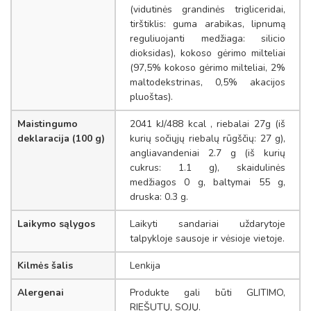
(vidutinės grandinės trigliceridai,
tirštiklis: guma arabikas, lipnumą
reguliuojanti medžiaga: silicio
dioksidas), kokoso gėrimo milteliai
(97,5% kokoso gėrimo milteliai, 2%
maltodekstrinas, 0,5% akacijos
pluoštas).
Maistingumo
2041 kJ/488 kcal , riebalai 27g (iš
deklaracija (100 g)
kurių sočiųjų riebalų rūgščių: 27 g),
angliavandeniai 2.7 g (iš kurių
cukrus: 1.1 g), skaidulinės
medžiagos 0 g, baltymai 55 g,
druska: 0.3 g.
Laikymo sąlygos
Laikyti sandariai uždarytoje
talpykloje sausoje ir vėsioje vietoje.
Kilmės šalis
Lenkija
Alergenai
Produkte gali būti GLITIMO,
RIEŠUTŲ, SOJŲ.