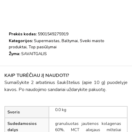
Prekės kodas:
5901549275919
Kategorijos:
Supermaistas
,
Baltymai
,
Sveiki maisto
produktai
,
Top pasiūlymai
Žyma:
SAVAITGALIS
KAIP TURĖČIAU JĮ NAUDOTI?
Sumaišykite 2 arbatinius šaukštelius (apie 10 g) puodelyje
kavos. Po naudojimo sandariai uždarykite pakuotę.
0.0 kg
Svoris
Sudedamosios
granuliuotas jautienos kolagenas
dalys
60%, MCT aliejaus milteliai