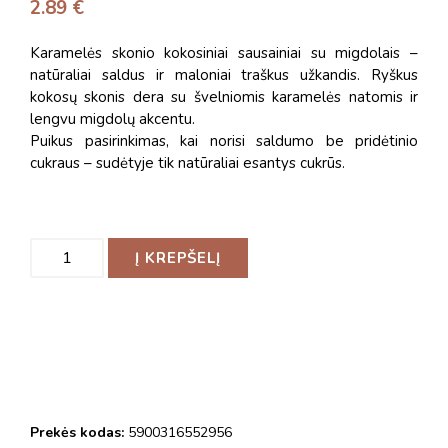
2.89
€
Karamelės skonio kokosiniai sausainiai su migdolais –
natūraliai saldus ir maloniai traškus užkandis. Ryškus
kokosų skonis dera su švelniomis karamelės natomis ir
lengvu migdolų akcentu.
Puikus pasirinkimas, kai norisi saldumo be pridėtinio
cukraus – sudėtyje tik natūraliai esantys cukrūs.
Į KREPŠELĮ
Prekės kodas:
5900316552956