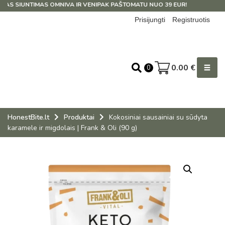
 SIUNTIMAS OMNIVA IR VENIPAK PAŠTOMATU NUO 39 EUR!
Prisijungti
Registruotis
0.00
€
0
HonestBite.lt
Produktai
Kokosiniai sausainiai su sūdyta
karamele ir migdolais | Frank & Oli (90 g)