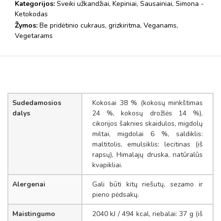
Kategorijos:
Sveiki užkandžiai
,
Kepiniai
,
Sausainiai
,
Simona -
Ketokodas
Žymos:
Be pridėtinio cukraus
,
grizkiritma
,
Veganams
,
Vegetarams
Sudedamosios
Kokosai 38 % (kokosų minkštimas
dalys
24 %, kokosų drožlės 14 %),
cikorijos šaknies skaidulos, migdolų
miltai, migdolai 6 %, saldiklis:
maltitolis, emulsiklis: lecitinas (iš
rapsų), Himalajų druska, natūralūs
kvapikliai.
Alergenai
Gali būti kitų riešutų, sezamo ir
pieno pėdsakų.
Maistingumo
2040 kJ / 494 kcal, riebalai: 37 g (iš