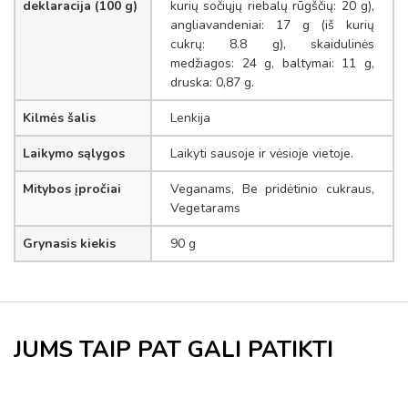
deklaracija (100 g)
kurių sočiųjų riebalų rūgščių: 20 g),
angliavandeniai: 17 g (iš kurių
cukrų: 8.8 g), skaidulinės
medžiagos: 24 g, baltymai: 11 g,
druska: 0,87 g.
Kilmės šalis
Lenkija
Laikymo sąlygos
Laikyti sausoje ir vėsioje vietoje.
Mitybos įpročiai
Veganams, Be pridėtinio cukraus,
Vegetarams
Grynasis kiekis
90 g
JUMS TAIP PAT GALI PATIKTI