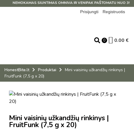
NEMOKAMAS SIUNTIMAS OMNIVA IR VENIPAK PAŠTOMATU NUO 39 EUR
Prisijungti
Registruotis
0.00
€
0
HonestBite.lt
Produktai
Mini vaisinių užkandžių rinkinys |
FruitFunk (7,5 g x 20)
Mini vaisinių užkandžių rinkinys |
FruitFunk (7,5 g x 20)