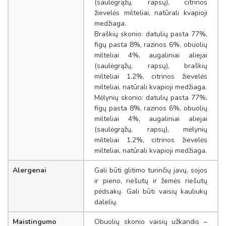
(saulėgrąžų, rapsų), citrinos
žievelės milteliai, natūrali kvapioji
medžiaga.
Braškių skonio: datulių pasta 77%,
figų pasta 8%, razinos 6%, obuolių
milteliai 4%, augaliniai aliejai
(saulėgrąžų, rapsų), braškių
milteliai 1.2%, citrinos žievelės
milteliai, natūrali kvapioji medžiaga.
Mėlynių skonio: datulių pasta 77%,
figų pasta 8%, razinos 6%, obuolių
milteliai 4%, augaliniai aliejai
(saulėgrąžų, rapsų), mėlynių
milteliai 1.2%, citrinos žievelės
milteliai, natūrali kvapioji medžiaga.
Alergenai
Gali būti glitimo turinčių javų, sojos
ir pieno, riešutų ir žemės riešutų
pėdsakų. Gali būti vaisių kauliukų
dalelių.
Maistingumo
Obuolių skonio vaisių užkandis –