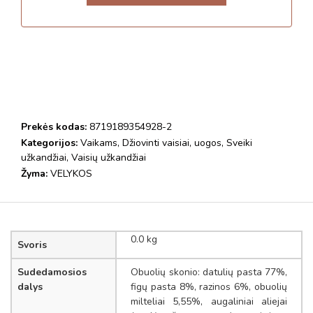
Prekės kodas:
8719189354928-2
Kategorijos:
Vaikams
,
Džiovinti vaisiai, uogos
,
Sveiki
užkandžiai
,
Vaisių užkandžiai
Žyma:
VELYKOS
0.0 kg
Svoris
Sudedamosios
Obuolių skonio: datulių pasta 77%,
dalys
figų pasta 8%, razinos 6%, obuolių
milteliai 5,55%, augaliniai aliejai