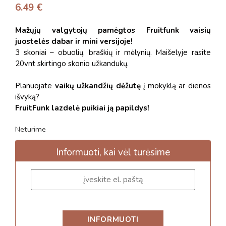
6.49
€
Mažųjų valgytojų pamėgtos Fruitfunk vaisių
juostelės dabar ir mini versijoje!
3 skoniai – obuolių, braškių ir mėlynių. Maišelyje rasite
20vnt skirtingo skonio užkandukų.
Planuojate
vaikų užkandžių dėžutę
į mokyklą ar dienos
išvyką?
FruitFunk lazdelė puikiai ją papildys!
Neturime
Informuoti, kai vėl turėsime