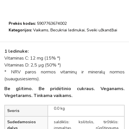
Prekės kodas:
5907763674002
Kategorijos:
Vaikams
,
Becukriai ledinukai
,
Sveiki užkandžiai
1 ledinuke:
Vitaminas C: 12 mg (15% *)
Vitaminas D: 2,5 µg (50% *)
* NRV paros normos vitaminų ir mineralų normos
(suaugusiesiems).
Be glitimo. Be pridėtinio cukraus. Veganams.
Vegetarams. Tinkama vaikams.
0.0 kg
Svoris
Sudedamosios
saldiklis: ksilitolis, tirštiklis:
dalys
izomaltas, rūgštingumą