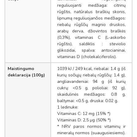
reguliuojanti medžiaga: citrinų
rūgštis, natūralus braškių skonis,
lipnumą reguliuojančios medžiagos:
riebalų rūgščių magnio druskos,
arabų derva, džiovintos braškės
(0,3%), vitaminas C (L-askorbo
rūgštis), saldiklis : steviolio
glikozidai, spalva: antocianinai,
vitaminas D (cholekalciferolis).
Maistingumo
1039 kJ / 249 kcal, riebalai: 1.4 g (iš
deklaracija (100g)
kurių sočiųjų riebalų rūgščių: 1.4 g),
angliavandeniai: 94 g (iš kurių
cukrų: <0.5 g, polioliai: 92 g),
skaidulinės medžiagos: 0.8 g,
baltymai: <0.5 g, druska: 0.02 g.
1 ledinuke:
Vitaminas C: 12 mg (15% *)
Vitaminas D: 2,5 µg (50% *)
* NRV paros normos vitaminų ir
mineralų normos (suaugusiesiems).