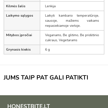
Kilmės šalis
Lenkija
Laikymo sąlygos
Laikyti kambario temperatūroje,
sausoje, mažiems vaikams
nepasiekiamoje vietoje.
Mitybos įpročiai
Veganams, Be glitimo, Be pridėtinio
cukraus, Vegetarams
Grynasis kiekis
6 g
JUMS TAIP PAT GALI PATIKTI
HONESTBITE.LT