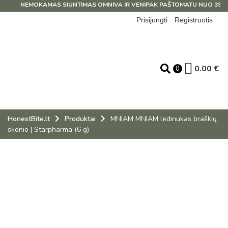
NEMOKAMAS SIUNTIMAS OMNIVA IR VENIPAK PAŠTOMATU NUO 39 EU
Prisijungti
Registruotis
0.00
€
0
HonestBite.lt
Produktai
MNIAM MNIAM ledinukas braškių
skonio | Starpharma (6 g)