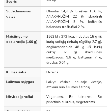
Svoris
Sudedamosios
Obuoliai 54,4 %, braškės 13,6 %,
dalys
ANAKARDŽIAI 22 %, skrudinti
ANAKARDŽIAI 8 %, bolivinės
balandos traškučiai 2 %.
Maistingumo
1562 kJ / 373 kcal, riebalai: 15 g (iš
deklaracija (100 g)
kurių sočiųjų riebalų rūgščių: 2.7 g),
angliavandeniai: 48 g (iš kurių
cukrų: 37 g), skaidulinės
medžiagos: 9.6 g, baltymai: 7 g,
druska: 0.04 g.
Kilmės šalis
Ukraina
Laikymo sąlygos
Laikyti vėsioje, sausoje vietoje,
atokiau nuo šilumos šaltinių.
Mitybos įpročiai
Veganams, Be laktozės, Be
pridėtinio cukraus, Vegetarams