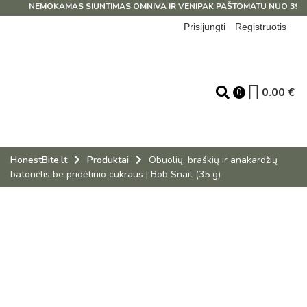
NEMOKAMAS SIUNTIMAS OMNIVA IR VENIPAK PAŠTOMATU NUO 39 EU
Prisijungti
Registruotis
0.00
€
0
HonestBite.lt
Produktai
Obuolių, braškių ir anakardžių
batonėlis be pridėtinio cukraus | Bob Snail (35 g)