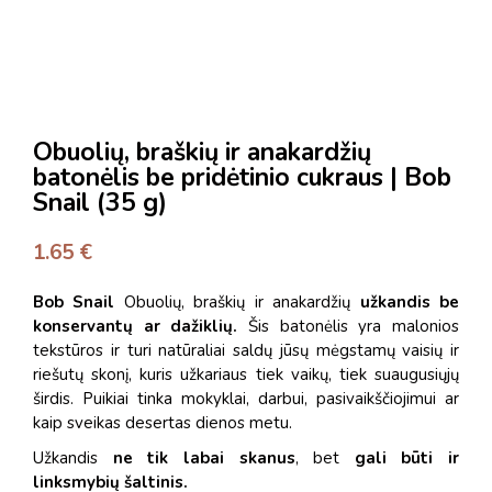
Obuolių, braškių ir anakardžių
batonėlis be pridėtinio cukraus | Bob
Snail (35 g)
1.65
€
Bob Snail
Obuolių, braškių ir anakardžių
užkandis be
konservantų ar dažiklių.
Šis batonėlis yra malonios
tekstūros ir turi natūraliai saldų jūsų mėgstamų vaisių ir
riešutų skonį
, kuris užkariaus tiek vaikų, tiek suaugusiųjų
širdis. Puikiai tinka mokyklai, darbui, pasivaikščiojimui ar
kaip sveikas desertas dienos metu.
Užkandis
ne tik labai skanus
, bet
gali būti ir
linksmybių šaltinis.