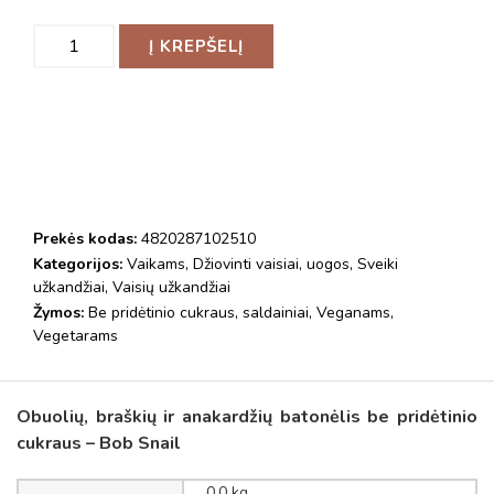
Į KREPŠELĮ
Prekės kodas:
4820287102510
Kategorijos:
Vaikams
,
Džiovinti vaisiai, uogos
,
Sveiki
užkandžiai
,
Vaisių užkandžiai
Žymos:
Be pridėtinio cukraus
,
saldainiai
,
Veganams
,
Vegetarams
Obuolių, braškių ir anakardžių batonėlis be pridėtinio
cukraus – Bob Snail
0.0 kg