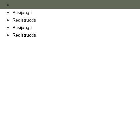
Eiti
prie
Prisijungti
turinio
Registruotis
Prisijungti
Registruotis