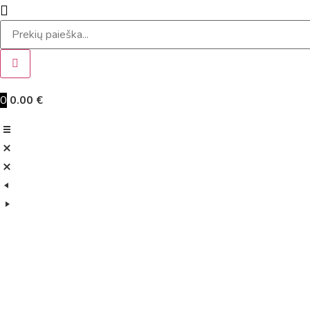
Products
search
0
0.00
€