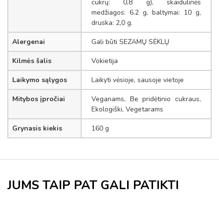
cukrų: 0,8 g), skaidulinės
medžiagos: 6.2 g, baltymai: 10 g,
druska: 2,0 g.
Alergenai
Gali būti SEZAMŲ SĖKLŲ
Kilmės šalis
Vokietija
Laikymo sąlygos
Laikyti vėsioje, sausoje vietoje
Mitybos įpročiai
Veganams, Be pridėtinio cukraus,
Ekologiški, Vegetarams
Grynasis kiekis
160 g
JUMS TAIP PAT GALI PATIKTI