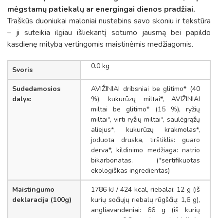
mėgstamų patiekalų ar energingai dienos pradžiai.
Traškūs duoniukai maloniai nustebins savo skoniu ir tekstūra
– ji suteikia ilgiau išliekantį sotumo jausmą bei papildo
kasdienę mitybą vertingomis maistinėmis medžiagomis.
0.0 kg
Svoris
Sudedamosios
AVIŽINIAI dribsniai be glitimo* (40
dalys:
%), kukurūzų miltai*, AVIŽINIAI
miltai be glitimo* (15 %), ryžių
miltai*, virti ryžių miltai*, saulėgrąžų
aliejus*, kukurūzų krakmolas*,
joduota druska, tirštiklis: guaro
derva*, kildinimo medžiaga: natrio
bikarbonatas. (*sertifikuotas
ekologiškas ingredientas)
Maistingumo
1786 kJ / 424 kcal, riebalai: 12 g (iš
deklaracija (100g)
kurių sočiųjų riebalų rūgščių: 1,6 g),
angliavandeniai: 66 g (iš kurių