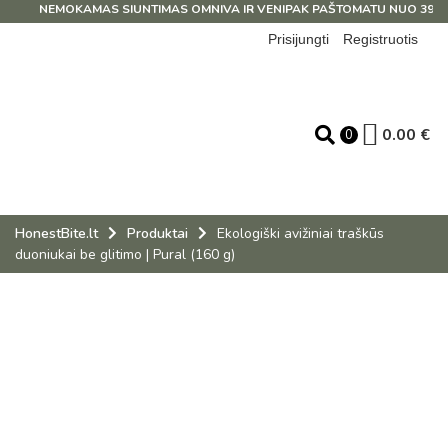
NEMOKAMAS SIUNTIMAS OMNIVA IR VENIPAK PAŠTOMATU NUO 39 EUR
Prisijungti
Registruotis
0.00
€
0
HonestBite.lt
Produktai
Ekologiški avižiniai traškūs
duoniukai be glitimo | Pural (160 g)