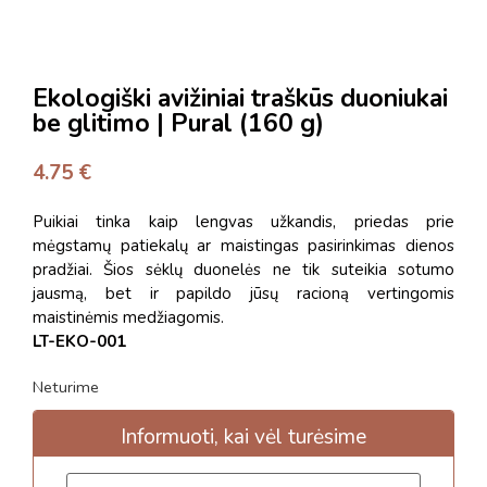
Ekologiški avižiniai traškūs duoniukai
be glitimo | Pural (160 g)
4.75
€
Puikiai tinka kaip lengvas užkandis, priedas prie
mėgstamų patiekalų ar maistingas pasirinkimas dienos
pradžiai. Šios sėklų duonelės ne tik suteikia sotumo
jausmą, bet ir papildo jūsų racioną vertingomis
maistinėmis medžiagomis.
LT-EKO-001
Neturime
Informuoti, kai vėl turėsime