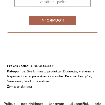
Prekės kodas:
3184340060003
Kategorijos:
Sveiki maisto produktai
,
Duonelės, krekeriai, ir
trapučiai
,
Greitai paruošiamas maistas
,
Kepiniai
,
Pusryčiai
,
Sausainiai
,
Sveiki užkandžiai
Žyma:
grizkiritma
Puikus pasirinkimas lengvam užkandžiui, prie