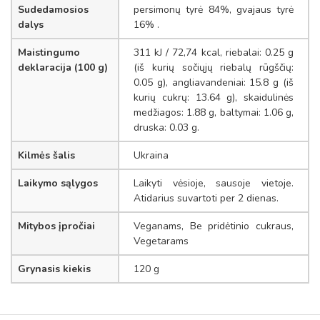
Sudedamosios
persimonų tyrė 84%, gvajaus tyrė
dalys
16% .
Maistingumo
311 kJ / 72,74 kcal, riebalai: 0.25 g
deklaracija (100 g)
(iš kurių sočiųjų riebalų rūgščių:
0.05 g), angliavandeniai: 15.8 g (iš
kurių cukrų: 13.64 g), skaidulinės
medžiagos: 1.88 g, baltymai: 1.06 g,
druska: 0.03 g.
Kilmės šalis
Ukraina
Laikymo sąlygos
Laikyti vėsioje, sausoje vietoje.
Atidarius suvartoti per 2 dienas.
Mitybos įpročiai
Veganams, Be pridėtinio cukraus,
Vegetarams
Grynasis kiekis
120 g