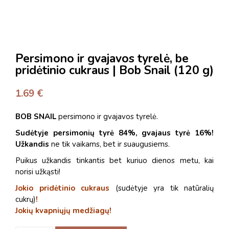
Persimono ir gvajavos tyrelė, be
pridėtinio cukraus | Bob Snail (120 g)
1.69
€
BOB SNAIL
persimono ir gvajavos tyrelė.
Sudėtyje persimonių tyrė 84%, gvajaus tyrė 16%!
Užkandis
ne tik vaikams, bet ir suaugusiems.
Puikus užkandis tinkantis bet kuriuo dienos metu, kai
norisi užkąsti!
Jokio pridėtinio cukraus
(sudėtyje yra tik natūralių
cukrų)
!
Jokių kvapniųjų medžiagų
!