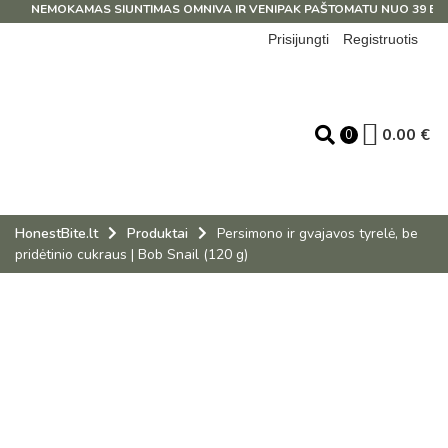
NEMOKAMAS SIUNTIMAS OMNIVA IR VENIPAK PAŠTOMATU NUO 39 EUR!
Prisijungti
Registruotis
0.00
€
0
HonestBite.lt
Produktai
Persimono ir gvajavos tyrelė, be
pridėtinio cukraus | Bob Snail (120 g)