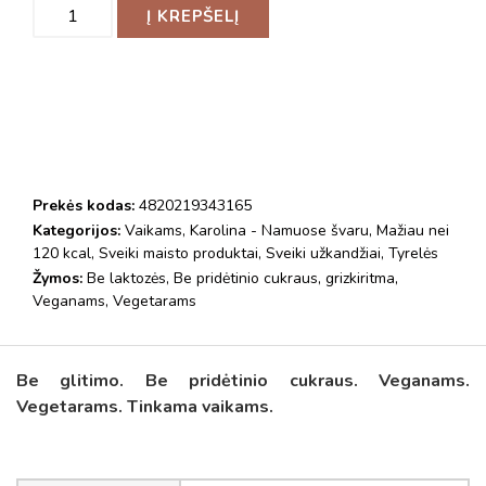
Į KREPŠELĮ
Prekės kodas:
4820219343165
Kategorijos:
Vaikams
,
Karolina - Namuose švaru
,
Mažiau nei
120 kcal
,
Sveiki maisto produktai
,
Sveiki užkandžiai
,
Tyrelės
Žymos:
Be laktozės
,
Be pridėtinio cukraus
,
grizkiritma
,
Veganams
,
Vegetarams
Be glitimo. Be pridėtinio cukraus. Veganams.
Vegetarams. Tinkama vaikams.