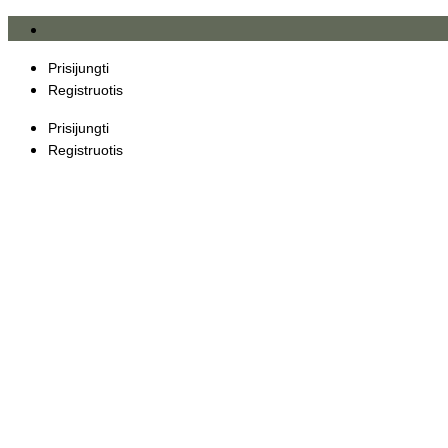
Eiti
prie
turinio
Prisijungti
Registruotis
Prisijungti
Registruotis