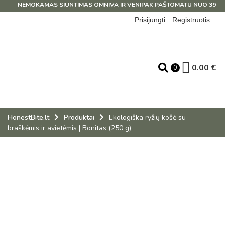
NEMOKAMAS SIUNTIMAS OMNIVA IR VENIPAK PAŠTOMATU NUO 39 EUR
Prisijungti
Registruotis
0.00
€
0
HonestBite.lt
Produktai
Ekologiška ryžių košė su
braškėmis ir avietėmis | Bonitas (250 g)