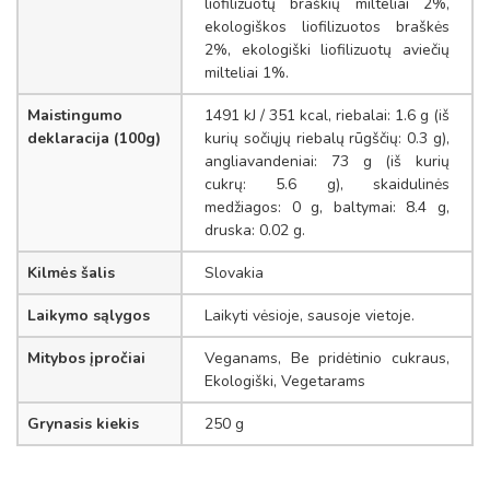
liofilizuotų braškių milteliai 2%,
ekologiškos liofilizuotos braškės
2%, ekologiški liofilizuotų aviečių
milteliai 1%.
Maistingumo
1491 kJ / 351 kcal, riebalai: 1.6 g (iš
deklaracija (100g)
kurių sočiųjų riebalų rūgščių: 0.3 g),
angliavandeniai: 73 g (iš kurių
cukrų: 5.6 g), skaidulinės
medžiagos: 0 g, baltymai: 8.4 g,
druska: 0.02 g.
Kilmės šalis
Slovakia
Laikymo sąlygos
Laikyti vėsioje, sausoje vietoje.
Mitybos įpročiai
Veganams, Be pridėtinio cukraus,
Ekologiški, Vegetarams
Grynasis kiekis
250 g