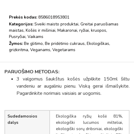
Prekės kodas:
8586018953801
Kategorijos:
Sveiki maisto produktai
,
Greitai paruošiamas
maistas
,
Košės ir mišiniai
,
Makaronai, ryžiai, kruopos
,
Pusryčiai
,
Vaikams
Žymos:
Be glitimo
,
Be pridėtinio cukraus
,
Ekologiškas
,
grizkiritma
,
Veganams
,
Vegetarams
PARUOŠIMO METODAS:
3 valgomus šaukštus košės užpilkite 150ml šiltu
vandeniu ar augaliniu pienu. Viską gerai išmaišykite.
Pagardinkite norimais vaisiais ar uogomis.
Sudedamosios
Ekologiška ryžių košė 81%,
dalys
ekologiški lucumos milteliai,
ekologiški sorų dribsniai, ekologiški