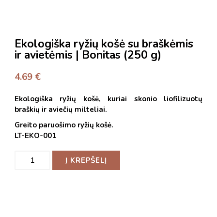
Ekologiška ryžių košė su braškėmis
ir avietėmis | Bonitas (250 g)
4.69
€
Ekologiška ryžių košė, kuriai skonio liofilizuotų
braškių ir aviečių milteliai.
Greito paruošimo ryžių košė.
LT-EKO-001
Į KREPŠELĮ