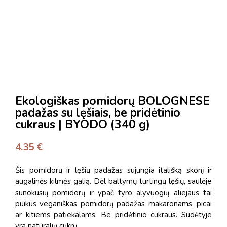
Ekologiškas pomidorų BOLOGNESE
padažas su lęšiais, be pridėtinio
cukraus | BYODO (340 g)
4.35
€
Šis pomidorų ir lęšių padažas sujungia itališką skonį ir
augalinės kilmės galią.
Dėl baltymų turtingų lęšių, saulėje
sunokusių pomidorų ir ypač tyro alyvuogių aliejaus tai
puikus veganiškas pomidorų padažas makaronams, picai
ar kitiems patiekalams.
Be pridėtinio cukraus.
Sudėtyje
yra natūralių cukrų.