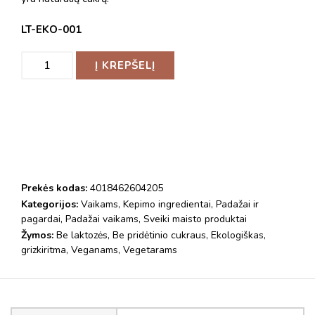
LT-EKO-001
Į KREPŠELĮ
Prekės kodas:
4018462604205
Kategorijos:
Vaikams
,
Kepimo ingredientai
,
Padažai ir
pagardai
,
Padažai vaikams
,
Sveiki maisto produktai
Žymos:
Be laktozės
,
Be pridėtinio cukraus
,
Ekologiškas
,
grizkiritma
,
Veganams
,
Vegetarams