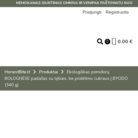
NEMOKAMAS SIUNTIMAS OMNIVA IR VENIPAK PAŠTOMATU NUO 39 E
Prisijungti
Registruotis
0.00
€
0
HonestBite.lt
Produktai
Ekologiškas pomidorų
BOLOGNESE padažas su lęšiais, be pridėtinio cukraus | BYODO
(340 g)