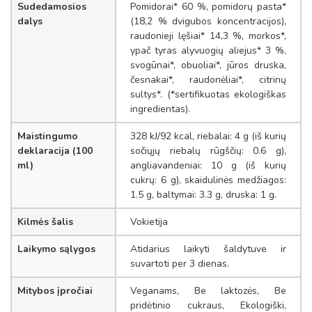
Sudedamosios
Pomidorai* 60 %, pomidorų pasta*
dalys
(18,2 % dvigubos koncentracijos),
raudonieji lęšiai* 14,3 %, morkos*,
ypač tyras alyvuogių aliejus* 3 %,
svogūnai*, obuoliai*, jūros druska,
česnakai*, raudonėliai*, citrinų
sultys*. (*sertifikuotas ekologiškas
ingredientas).
Maistingumo
328 kJ/92 kcal, riebalai: 4 g (iš kurių
deklaracija (100
sočiųjų riebalų rūgščių: 0.6 g),
ml)
angliavandeniai: 10 g (iš kurių
cukrų: 6 g), skaidulinės medžiagos:
1.5 g, baltymai: 3.3 g, druska: 1 g.
Kilmės šalis
Vokietija
Laikymo sąlygos
Atidarius laikyti šaldytuve ir
suvartoti per 3 dienas.
Mitybos įpročiai
Veganams, Be laktozės, Be
pridėtinio cukraus, Ekologiški,